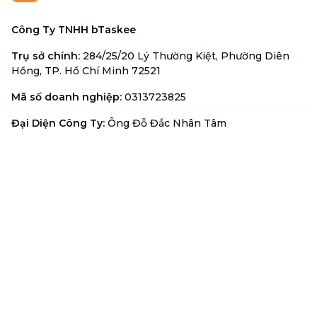
Công Ty TNHH bTaskee
Trụ sở chính
:
284/25/20 Lý Thường Kiệt, Phường Diên
Hồng, TP. Hồ Chí Minh 72521
Mã số doanh nghiệp
:
0313723825
Đại Diện Công Ty
:
Ông Đỗ Đắc Nhân Tâm
Chức vụ
:
Giám Đốc
Hotline
:
1900 636 736
Hỗ trợ khách hàng
:
support@btaskee.com
Hỗ trợ doanh nghiệp
:
btaskee4biz.vn@btaskee.com
Việt Nam
Hỗ trợ
Liên hệ
Khiếu nại