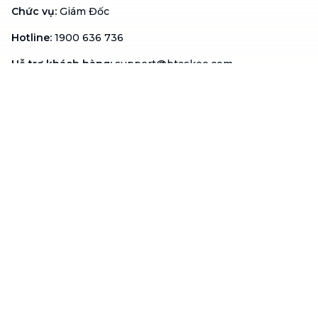
Chức vụ
:
Giám Đốc
Hotline
:
1900 636 736
Hỗ trợ khách hàng
:
support@btaskee.com
Hỗ trợ doanh nghiệp
:
btaskee4biz.vn@btaskee.com
Việt Nam
Hỗ trợ
Liên hệ
Khiếu nại
Công ty
Về bTaskee
Liên hệ
Tuyển dụng
Câu chuyện người giúp
việc