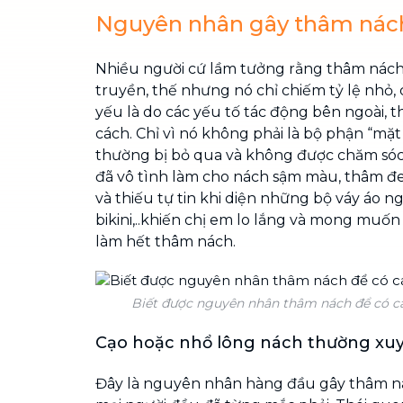
Nguyên nhân gây thâm nác
Nhiều người cứ lầm tưởng rằng thâm nách 
truyền, thế nhưng nó chỉ chiếm tỷ lệ nhỏ
yếu là do các yếu tố tác động bên ngoài, th
cách. Chỉ vì nó không phải là bộ phận “mặ
thường bị bỏ qua và không được chăm sóc 
đã vô tình làm cho nách sậm màu, thâm 
và thiếu tự tin khi diện những bộ váy áo n
bikini,..khiến chị em lo lắng và mong muố
làm hết thâm nách.
Biết được nguyên nhân thâm nách để có các
Cạo hoặc nhổ lông nách thường xu
Đây là nguyên nhân hàng đầu gây thâm n