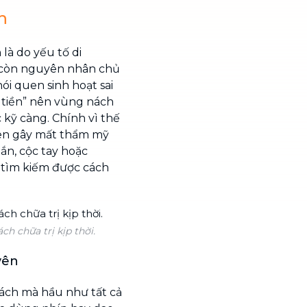
h
là do yếu tố di
, còn nguyên nhân chủ
ói quen sinh hoạt sai
t tiền” nên vùng nách
kỹ càng. Chính vì thế
đen gây mất thẩm mỹ
gắn, cộc tay hoặc
n tìm kiếm được cách
h chữa trị kịp thời.
yên
ách mà hầu như tất cả