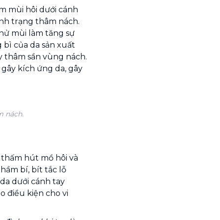
m mùi hôi dưới cánh
nh trạng thâm nách.
 khử mùi làm tăng sự
g bì của da sản xuất
y thâm sần vùng nách.
 gây kích ứng da, gây
m nách.
g thấm hút mồ hôi và
hầm bí, bít tắc lỗ
 da dưới cánh tay
o điều kiện cho vi