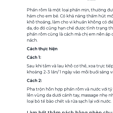
Phấn rôm là một loại phấn mịn, thường đ
hăm cho em bé. Có khả năng thấm hút mồ h
khô thoáng, làm cho vi khuẩn không có đi
da, do đó cũng hạn chế được tình trạng t
phấn rôm cũng là cách mà chị em nên áp
nách.
Cách thực hiện
Cách 1:
Sau khi tắm và lau khô cơ thể, xoa trực ti
khoảng 2-3 lần/ 1 ngày vào mỗi buổi sáng và
Cách 2:
Pha trộn hỗn hợp phấn rôm và nước với tỷ l
lên vùng da dưới cánh tay, massage nhẹ n
loại bỏ tế bào chết và rửa sạch lại với nước.
Làm hết thâm nách bằng phèn chu