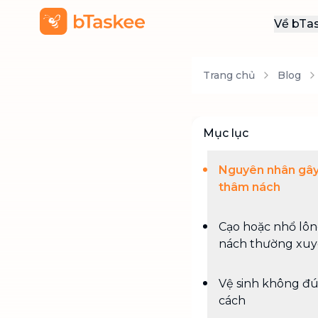
Về bTa
Giới
Trang chủ
Blog
Thôn
Khu
Tuy
Mục lục
Liên
Nguyên nhân gâ
thâm nách
Cạo hoặc nhổ lô
nách thường xu
Vệ sinh không đ
cách