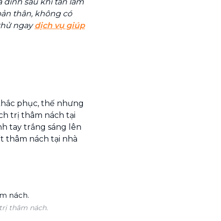
 đình sau khi tan làm
 bản thân, không có
 thử ngay
dịch vụ giúp
hắc phục, thế nhưng
h trị thâm nách tại
nh tay trắng sáng lên
ết thâm nách tại nhà
trị thâm nách.