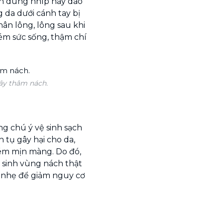
en dùng nhíp hay dao
 da dưới cánh tay bị
ân lông, lông sau khi
kém sức sống, thậm chí
ây thâm nách.
g chú ý vệ sinh sạch
 tụ gây hại cho da,
kém mịn màng. Do đó,
 sinh vùng nách thật
 nhẹ để giảm nguy cơ