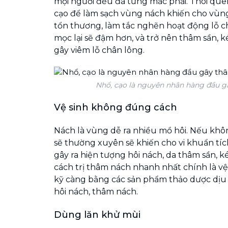
mọi người đều đã từng mắc phải. Thói qu
cạo để làm sạch vùng nách khiến cho vùng
tổn thương, làm tắc nghẽn hoạt động lỗ ch
mọc lại sẽ đậm hơn, và trở nên thâm sần, 
gây viêm lỗ chân lông.
Nhổ, cạo là nguyên nhân hàng đầu g
Vệ sinh không đúng cách
Nách là vùng dễ ra nhiều mồ hôi. Nếu khôn
sẽ thường xuyên sẽ khiến cho vi khuẩn tích
gây ra hiện tượng hôi nách, da thâm sần, 
cách trị thâm nách nhanh nhất chính là vệ
kỹ càng bằng các sản phẩm thảo dược dịu
hôi nách, thâm nách.
Dùng lăn khử mùi