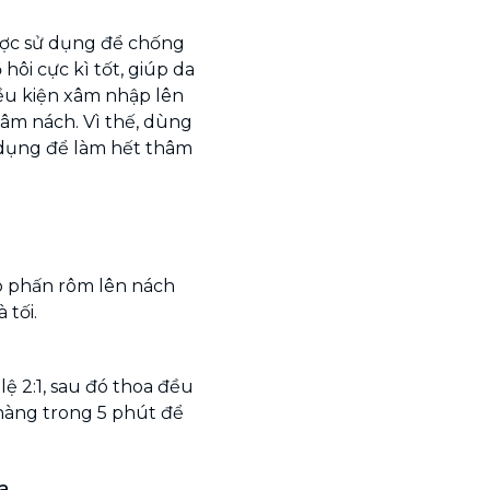
ược sử dụng để chống
ôi cực kì tốt, giúp da
ều kiện xâm nhập lên
hâm nách. Vì thế, dùng
 dụng để làm hết thâm
ếp phấn rôm lên nách
 tối.
ệ 2:1, sau đó thoa đều
hàng trong 5 phút để
a