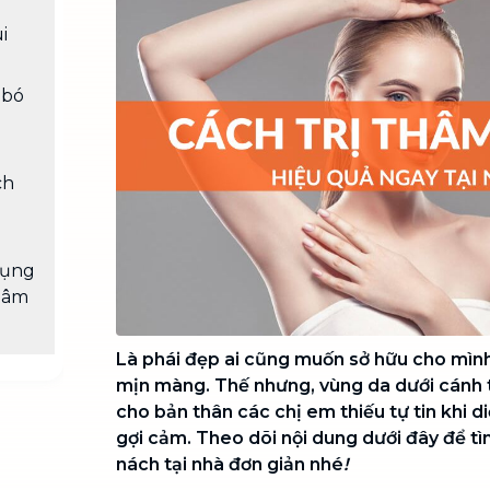
Chuyển nhà trọn gói, không lo dọn
i
dẹp nơi đi nơi đến
Vệ sinh công nghiệp
NEW
 bó
Vệ sinh chuyên nghiệp cho văn
phòng, nhà xưởng, công trình lớn
ch
dụng
hâm
Là phái đẹp ai cũng muốn sở hữu cho mình
mịn màng. Thế nhưng, vùng da dưới cánh 
cho bản thân các chị em thiếu tự tin khi 
gợi cảm. Theo dõi nội dung dưới đây để tì
nách tại nhà đơn giản nhé
!