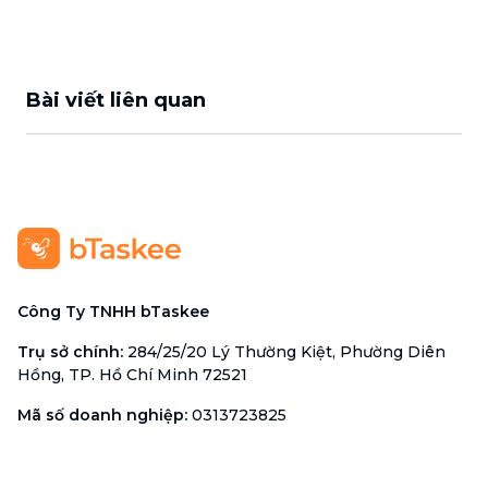
Bài viết liên quan
Công Ty TNHH bTaskee
Trụ sở chính
:
284/25/20 Lý Thường Kiệt, Phường Diên
Hồng, TP. Hồ Chí Minh 72521
Mã số doanh nghiệp
:
0313723825
Đại Diện Công Ty
:
Ông Đỗ Đắc Nhân Tâm