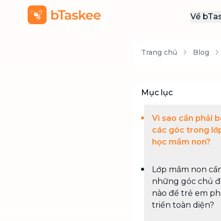
Về bTa
Giới
Trang chủ
Blog
Thôn
Khu
Tuy
Mục lục
Liên
Vì sao cần phải bố
các góc trong lớ
học mầm non?
Lớp mầm non cần
những góc chủ đ
nào để trẻ em ph
triển toàn diện?