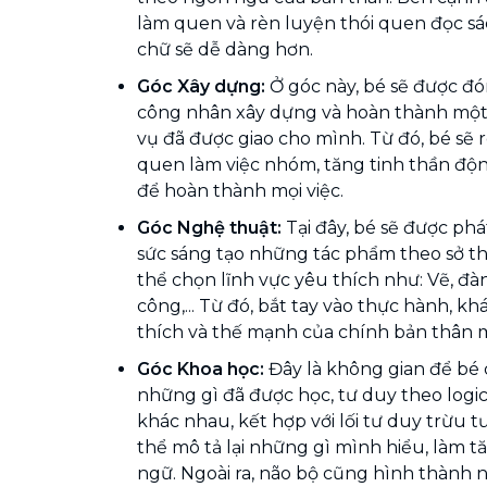
làm quen và rèn luyện thói quen đọc sác
chữ sẽ dễ dàng hơn.
Góc Xây dựng:
Ở góc này, bé sẽ được đ
công nhân xây dựng và hoàn thành một
vụ đã được giao cho mình. Từ đó, bé sẽ 
quen làm việc nhóm, tăng tinh thần độn
để hoàn thành mọi việc.
Góc Nghệ thuật:
Tại đây, bé sẽ được phá
sức sáng tạo những tác phẩm theo sở th
thể chọn lĩnh vực yêu thích như: Vẽ, đàn
công,... Từ đó, bắt tay vào thực hành, k
thích và thế mạnh của chính bản thân 
Góc Khoa học:
Đây là không gian để bé
những gì đã được học, tư duy theo logi
khác nhau, kết hợp với lối tư duy trừu t
thể mô tả lại những gì mình hiểu, làm 
ngữ. Ngoài ra, não bộ cũng hình thành