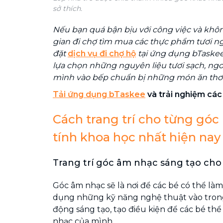
sở thích.
Nếu bạn quá bận bịu với công việc và khô
gian đi chợ tìm mua các thực phẩm tươi ng
đặt
dịch vụ đi chợ hộ
tại ứng dụng bTaskee
lựa chọn những nguyên liệu tươi sạch, ng
mình vào bếp chuẩn bị những món ăn thơ
Tải ứng dụng bTaskee
và trải nghiệm các 
Cách trang trí cho từng góc
tính khoa học nhất hiện nay
Trang trí góc âm nhạc sáng tạo cho
Góc âm nhạc sẽ là nơi để các bé có thể là
dụng những kỹ năng nghệ thuật vào trong 
động sáng tạo, tạo điều kiện để các bé th
nhạc của mình.