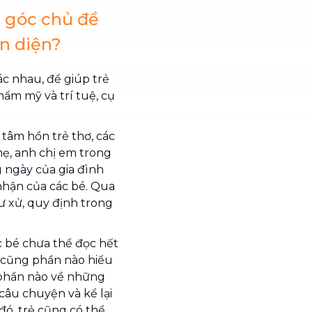
 góc chủ đề
àn diện?
c nhau, để giúp trẻ
hẩm mỹ và trí tuệ, cụ
 tâm hồn trẻ thơ, các
ẹ, anh chị em trong
g ngày của gia đình
 nhận của các bé. Qua
ư xử, quy định trong
c bé chưa thể đọc hết
 cũng phần nào hiểu
 phần nào về những
câu chuyện và kể lại
ó, trẻ cũng có thể