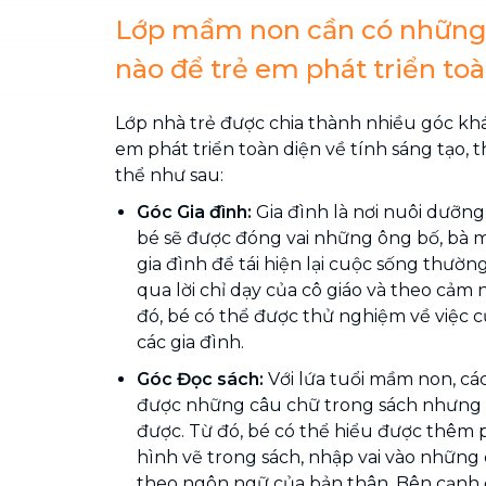
Lớp mầm non cần có những
nào để trẻ em phát triển to
Lớp nhà trẻ được chia thành nhiều góc khá
em phát triển toàn diện về tính sáng tạo, t
thể như sau:
Góc Gia đình:
Gia đình là nơi nuôi dưỡng
bé sẽ được đóng vai những ông bố, bà m
gia đình để tái hiện lại cuộc sống thườn
qua lời chỉ dạy của cô giáo và theo cảm
đó, bé có thể được thử nghiệm về việc c
các gia đình.
Góc Đọc sách:
Với lứa tuổi mầm non, cá
được những câu chữ trong sách nhưng
được. Từ đó, bé có thể hiểu được thêm
hình vẽ trong sách, nhập vai vào những 
theo ngôn ngữ của bản thân. Bên cạnh đ