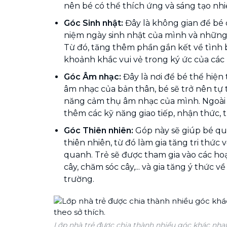
nên bé có thể thích ứng và sáng tạo nhi
Góc Sinh nhật:
Đây là không gian để bé c
niệm ngày sinh nhật của mình và những 
Từ đó, tăng thêm phần gắn kết về tìn
khoảnh khắc vui vẻ trong ký ức của các 
Góc Âm nhạc:
Đây là nơi để bé thể hiện
âm nhạc của bản thân, bé sẽ trở nên tự t
năng cảm thụ âm nhạc của mình. Ngoài r
thêm các kỹ năng giao tiếp, nhận thức,
Góc Thiên nhiên:
Góp này sẽ giúp bé qu
thiên nhiên, từ đó làm gia tăng tri thức 
quanh. Trẻ sẽ được tham gia vào các ho
cây, chăm sóc cây,... và gia tăng ý thức v
trường.
Lớp nhà trẻ được chia thành nhiều góc khác nhau