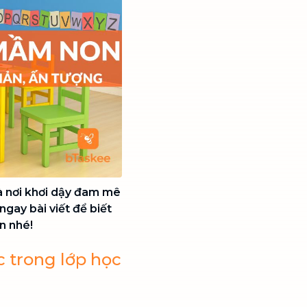
là nơi khơi dậy đam mê
gay bài viết để biết
n nhé!
óc trong lớp học