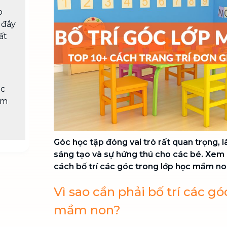
Chuyển nhà trọn gói, không lo dọn
o
dẹp nơi đi nơi đến
 đầy
Vệ sinh công nghiệp
ất
NEW
Vệ sinh chuyên nghiệp cho văn
phòng, nhà xưởng, công trình lớn
óc
ầm
p
Góc học tập đóng vai trò rất quan trọng, 
sáng tạo và sự hứng thú cho các bé. Xem n
cách bố trí các góc trong lớp học mầm no
Vì sao cần phải bố trí các g
mầm non?