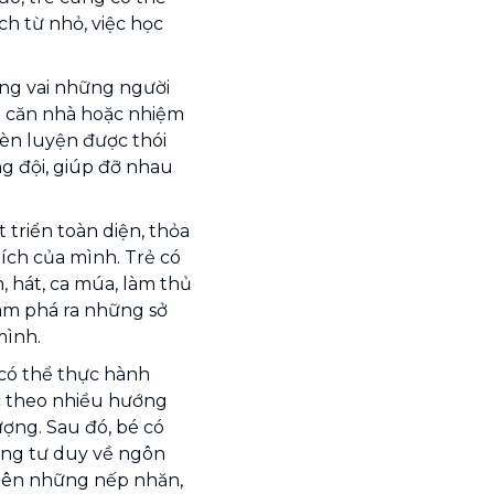
h từ nhỏ, việc học
óng vai những người
 căn nhà hoặc nhiệm
rèn luyện được thói
g đội, giúp đỡ nhau
t triển toàn diện, thỏa
ích của mình. Trẻ có
, hát, ca múa, làm thủ
hám phá ra những sở
mình.
 có thể thực hành
c theo nhiều hướng
ượng. Sau đó, bé có
tăng tư duy về ngôn
 nên những nếp nhăn,