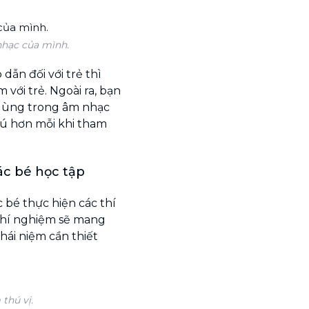
nhạc của mình.
dẫn đối với trẻ thì
với trẻ. Ngoài ra, bạn
 dùng trong âm nhạc
hú hơn mỗi khi tham
ác bé học tập
c bé thực hiện các thí
 thí nghiệm sẽ mang
hái niệm cần thiết
thú vị.