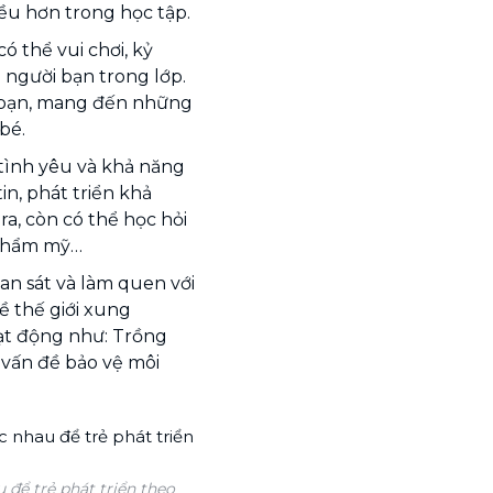
ều hơn trong học tập.
ó thể vui chơi, kỷ
người bạn trong lớp.
h bạn, mang đến những
bé.
 tình yêu và khả năng
in, phát triển khả
a, còn có thể học hỏi
 thẩm mỹ…
an sát và làm quen với
về thế giới xung
ạt động như: Trồng
ề vấn đề bảo vệ môi
 để trẻ phát triển theo