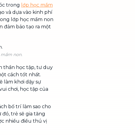
góc trong
lớp học mầm
tạo và dựa vào kinh phí
 trong lớp học mầm non
n đảm bảo tạo ra một
c mầm non.
nh thần học tập, tư duy
ột cách tốt nhất.
sẽ làm khơi dậy sự
ui chơi, học tập của
ách bố trí làm sao cho
 đó, trẻ sẽ gia tăng
ợc nhiều điều thú vị