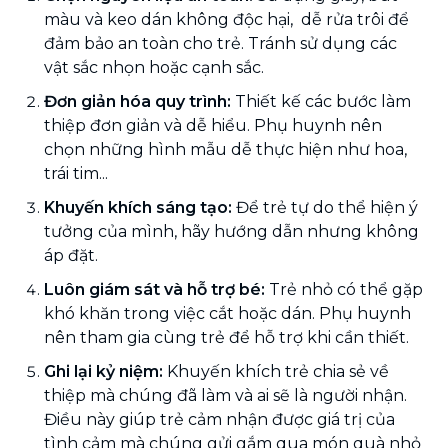
màu và keo dán không độc hại, dễ rửa trôi để
đảm bảo an toàn cho trẻ. Tránh sử dụng các
vật sắc nhọn hoặc cạnh sắc.
Đơn giản hóa quy trình:
Thiết kế các bước làm
thiệp đơn giản và dễ hiểu. Phụ huynh nên
chọn những hình mẫu dễ thực hiện như hoa,
trái tim...
Khuyến khích sáng tạo:
Để trẻ tự do thể hiện ý
tưởng của mình, hãy hướng dẫn nhưng không
áp đặt.
Luôn giám sát và hỗ trợ bé:
Trẻ nhỏ có thể gặp
khó khăn trong việc cắt hoặc dán. Phụ huynh
nên tham gia cùng trẻ để hỗ trợ khi cần thiết.
Ghi lại kỷ niệm:
Khuyến khích trẻ chia sẻ về
thiệp mà chúng đã làm và ai sẽ là người nhận.
Điều này giúp trẻ cảm nhận được giá trị của
tình cảm mà chúng gửi gắm qua món quà nhỏ