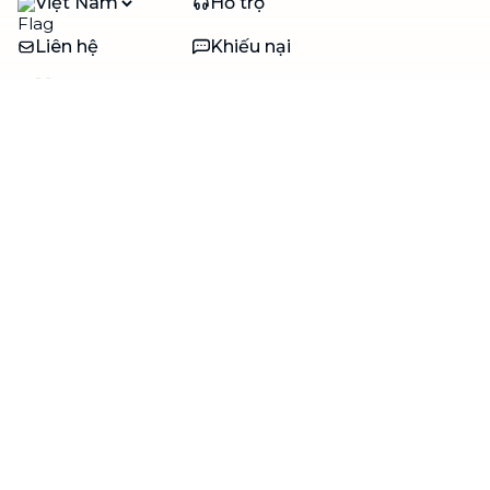
Việt Nam
Hỗ trợ
Liên hệ
Khiếu nại
Công ty
Về bTaskee
Liên hệ
Tuyển dụng
Câu chuyện người giúp
việc
bTaskee dành cho
Blog
doanh nghiệp
Trở thành đối tác
Hỗ trợ