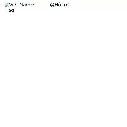
Việt Nam
Hỗ trợ
Liên hệ
Khiếu nại
Công ty
Về bTaskee
Liên hệ
Tuyển dụng
Câu chuyện người giúp
việc
bTaskee dành cho
Blog
doanh nghiệp
Trở thành đối tác
Hỗ trợ