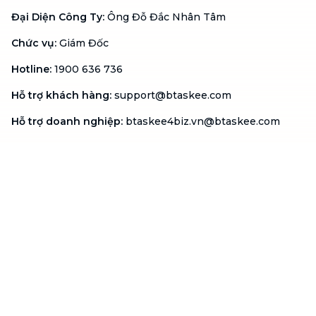
Đại Diện Công Ty
:
Ông Đỗ Đắc Nhân Tâm
Chức vụ
:
Giám Đốc
Hotline
:
1900 636 736
Hỗ trợ khách hàng
:
support@btaskee.com
Hỗ trợ doanh nghiệp
:
btaskee4biz.vn@btaskee.com
Việt Nam
Hỗ trợ
Liên hệ
Khiếu nại
Công ty
Về bTaskee
Liên hệ