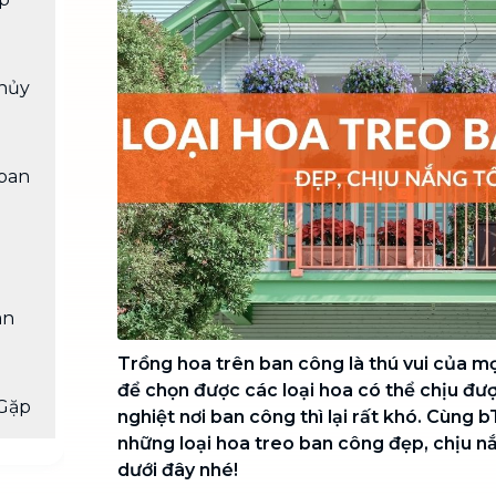
Chuyển nhà trọn gói, không lo dọn
dẹp nơi đi nơi đến
Vệ sinh công nghiệp
NEW
thủy
Vệ sinh chuyên nghiệp cho văn
phòng, nhà xưởng, công trình lớn
 ban
an
Trồng hoa trên ban công là thú vui của mọi
để chọn được các loại hoa có thể chịu đư
Gặp
nghiệt nơi ban công thì lại rất khó. Cùng 
những loại hoa treo ban công đẹp, chịu nắ
dưới đây nhé!