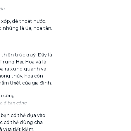
àu
i xốp, dễ thoát nước.
 những lá úa, hoa tàn.
thiên trúc quỳ. Đây là
Trung Hải. Hoa và lá
ỏa ra xung quanh và
ong thủy, hoa còn
ắm thiết của gia đình.
eo ở ban công
ế bạn có thể dựa vào
c có thể dùng chai
à vừa tiết kiệm.