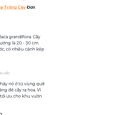
ựa Trồng Cây
Đơn
aca grandiflora. Cây
ường là 20 - 30 cm.
ớc, có nhiều cánh kép
u sắc
 thấy nó ở từ vùng quê
áng để cây ra hoa. Vì
à tối ưu cho khu vườn
n