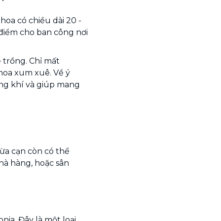
i hoa có chiều dài 20 -
 điểm cho ban công nơi
 trồng. Chỉ mất
 hoa xum xuê. Về ý
ng khí và giúp mang
ừa cạn còn có thể
hà hàng, hoặc sân
ia. Đây là một loại