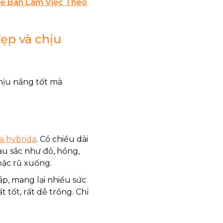
ể Bàn Làm Việc Theo
đẹp và chịu
chịu nắng tốt mà
a hybrida
. Có chiều dài
àu sắc như đỏ, hồng,
hoặc rũ xuống.
p, mang lại nhiều sức
 tốt, rất dễ trồng. Chỉ