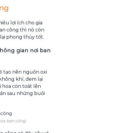
ông
iều lợi ích cho gia
an công thì nó còn
ại phong thủy tốt.
hông gian nơi ban
sẽ tạo nên nguồn oxi
không khí, đem lại
 hoa còn toát lên
hần sau những buổi
 hoa ban công