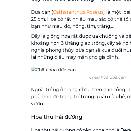
Dừa cạn (
Catharanthus Roseus
) là một loạ
25 cm. Hoa có rất nhiều màu sắc có thể tô
bạn như màu đỏ, hồng, tím, trắng,...
Đây là giống hoa rất được ưa chuộng và dễ
khoảng hơn 3 tháng gieo trồng, cây sẽ nở
nghĩa phong thủy, dừa cạn sẽ xua đuổi hu
lại những điều may mắn cho gia đình.
Chậu hoa dừa cạn
Ngoài trồng ở trong chậu treo ban công, d
phù hợp để trang trí trong quán cà phê, n
vườn.
Hoa thu hải đường
Hoa thu hải đường có tên khoa học là Begon