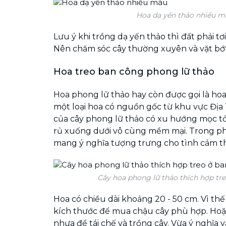
Hoa dạ yến thảo nhiều m
Lưu ý khi trồng dạ yến thảo thì đất phải tơ
Nên chăm sóc cây thường xuyên và vặt bớt
Hoa treo ban công phong lữ thảo
Hoa phong lữ thảo hay còn được gọi là hoa 
một loại hoa có nguồn gốc từ khu vực Địa 
của cây phong lữ thảo có xu hướng mọc t
rủ xuống dưới vô cùng mềm mại. Trong ph
mang ý nghĩa tượng trưng cho tình cảm th
Cây hoa phong lữ thảo thích hợp tr
Hoa có chiều dài khoảng 20 - 50 cm. Vì th
kích thước để mua chậu cây phù hợp. Hoặ
nhựa để tái chế và trồng cây. Vừa ý nghĩa v