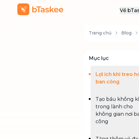
Về bTa
Giới
Trang chủ
Blog
Thôn
Khu
Tuy
Mục lục
Liên
Lợi ích khi treo h
ban công
Tạo bầu không k
trong lành cho
không gian nơi b
công
Tăng thêm vẻ đẹ