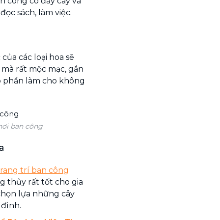
n công có đầy cây và
ọc sách, làm việc.
của các loại hoa sẽ
 mà rất mộc mạc, gần
óp phần làm cho không
nơi ban công
a
trang trí ban công
 thủy rất tốt cho gia
chọn lựa những cây
 đình.