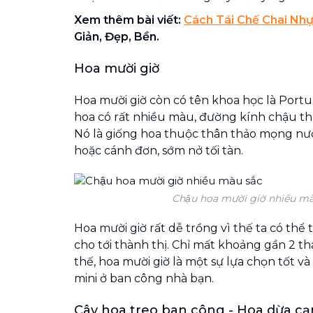
Xem thêm bài viết:
Cách Tái Chế Chai Nh
Giản, Đẹp, Bền.
Hoa mười giờ
Hoa mười giờ còn có tên khoa học là Portul
hoa có rất nhiều màu, đường kính chậu th
Nó là giống hoa thuộc thân thảo mọng nư
hoặc cánh đơn, sớm nở tối tàn.
Chậu hoa mười giờ nhiều mà
Hoa mười giờ rất dễ trồng vì thế ta có thể
cho tới thành thị. Chỉ mất khoảng gần 2 th
thế, hoa mười giờ là một sự lựa chọn tốt v
mini ở ban công nhà bạn.
Cây hoa treo ban công - Hoa dừa cạ