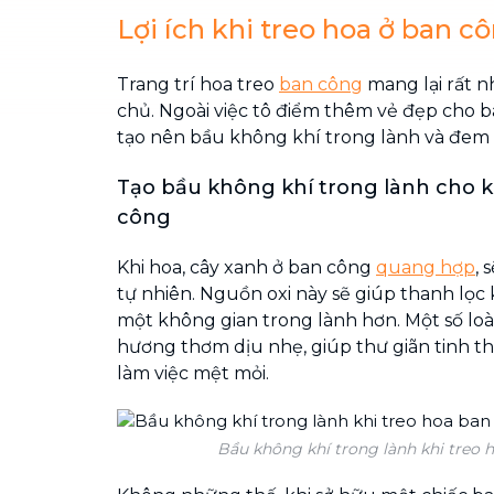
Lợi ích khi treo hoa ở ban c
Trang trí hoa treo
ban công
mang lại rất nh
chủ. Ngoài việc tô điểm thêm vẻ đẹp cho b
tạo nên bầu không khí trong lành và đem l
Tạo bầu không khí trong lành cho k
công
Khi hoa, cây xanh ở ban công
quang hợp
, 
tự nhiên. Nguồn oxi này sẽ giúp thanh lọc 
một không gian trong lành hơn. Một số loài
hương thơm dịu nhẹ, giúp thư giãn tinh t
làm việc mệt mỏi.
Bầu không khí trong lành khi treo