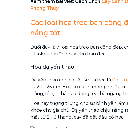
Xem thêm bài viết: Cách Chọn
Cây Cảnh Đ
Phong Thủy
.
Các loại hoa treo ban công 
nắng tốt
Dưới đây là 7 loại hoa treo ban công đẹp, 
bTaskee muốn gợi ý cho bạn đọc:
Hoa dạ yến thảo
Dạ yến thảo còn có tên khoa học là
Petuni
từ 20 - 25 cm. Hoa có cánh mỏng, nhiều m
trắng, tím,... Thân có dạng leo, bò ngang 
Hoa này tượng trưng cho sự bình yên, ấm á
khỏe cho gia chủ. Dạ yến thảo chịu nắng rất
mất từ 2 - 3 tháng, cây đã bắt đầu có hoa.