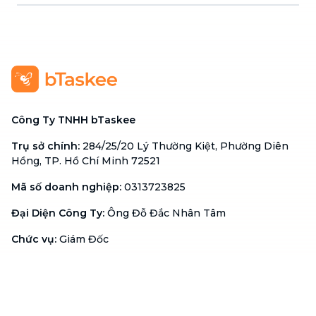
Công Ty TNHH bTaskee
Trụ sở chính
:
284/25/20 Lý Thường Kiệt, Phường Diên
Hồng, TP. Hồ Chí Minh 72521
Mã số doanh nghiệp
:
0313723825
Đại Diện Công Ty
:
Ông Đỗ Đắc Nhân Tâm
Chức vụ
:
Giám Đốc
Hotline
:
1900 636 736
Hỗ trợ khách hàng
:
support@btaskee.com