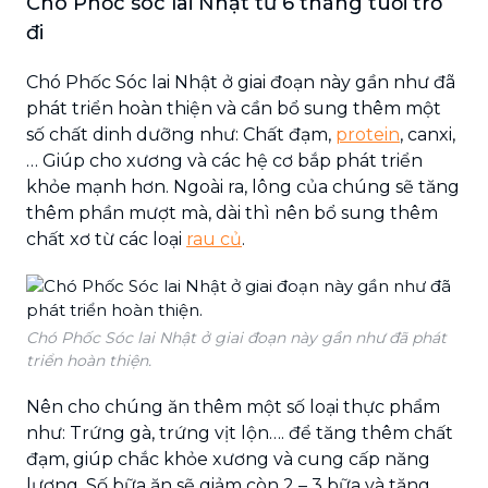
Chó Phốc sóc lai Nhật từ 6 tháng tuổi trở
đi
Chó Phốc Sóc lai Nhật ở giai đoạn này gần như đã
phát triển hoàn thiện và cần bổ sung thêm một
số chất dinh dưỡng như: Chất đạm,
protein
, canxi,
… Giúp cho xương và các hệ cơ bắp phát triển
khỏe mạnh hơn. Ngoài ra, lông của chúng sẽ tăng
thêm phần mượt mà, dài thì nên bổ sung thêm
chất xơ từ các loại
rau củ
.
Chó Phốc Sóc lai Nhật ở giai đoạn này gần như đã phát
triển hoàn thiện.
Nên cho chúng ăn thêm một số loại thực phẩm
như: Trứng gà, trứng vịt lộn…. để tăng thêm chất
đạm, giúp chắc khỏe xương và cung cấp năng
lượng. Số bữa ăn sẽ giảm còn 2 – 3 bữa và tăng