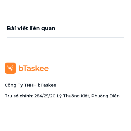
Bài viết liên quan
Công Ty TNHH bTaskee
Trụ sở chính
:
284/25/20 Lý Thường Kiệt, Phường Diên
Hồng, TP. Hồ Chí Minh 72521
Mã số doanh nghiệp
:
0313723825
Đại Diện Công Ty
:
Ông Đỗ Đắc Nhân Tâm