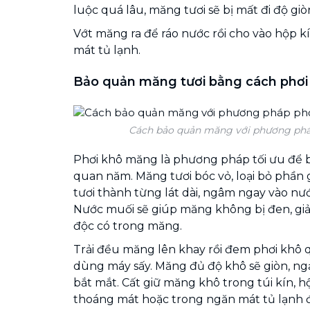
luộc quá lâu, măng tươi sẽ bị mất đi độ giò
Vớt măng ra để ráo nước rồi cho vào hộp k
mát tủ lạnh.
Bảo quản măng tươi bằng cách phơi
Cách bảo quản măng với phương pháp
Phơi khô măng là phương pháp tối ưu để
quan năm. Măng tươi bóc vỏ, loại bỏ phần
tươi thành từng lát dài, ngâm ngay vào nư
Nước muối sẽ giúp măng không bị đen, gi
độc có trong măng.
Trải đều măng lên khay rồi đem phơi khô
dùng máy sấy. Măng đủ độ khô sẽ giòn, n
bắt mắt. Cất giữ măng khô trong túi kín, hộ
thoáng mát hoặc trong ngăn mát tủ lạnh 