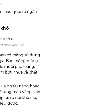
n.
ín, bảo quản ở ngăn
 khô
 phơi khô (4)
 bạn có măng sử dụng
 già. Bảo mỏng măng
ớc muối pha loãng.
ảm bớt nhựa và chất
 qua nhiều nắng hoặc
gả sang màu vàng ươm
p kín ở nơi khô ráo,
đều được.