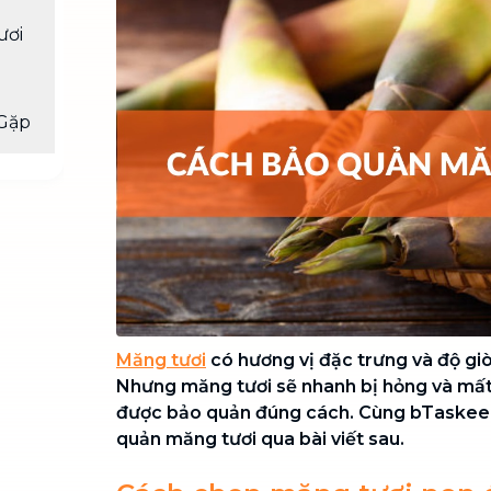
Chuyển nhà trọn gói, không lo dọn
ươi
dẹp nơi đi nơi đến
Vệ sinh công nghiệp
NEW
Vệ sinh chuyên nghiệp cho văn
Gặp
phòng, nhà xưởng, công trình lớn
Măng tươi
có hương vị đặc trưng và độ giòn
Nhưng măng tươi sẽ nhanh bị hỏng và mất
được bảo quản đúng cách. Cùng bTaskee 
quản măng tươi qua bài viết sau.