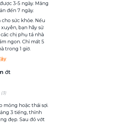
 được 3-5 ngày. Măng
uản đến 7 ngày.
h cho sức khỏe. Nếu
 xuyên, bạn hãy sử
 các chị phụ tá nhà
ẩm ngon. Chỉ mất 5
à trong 1 giờ.
đây
âm
ớt
(3)
o mỏng hoặc thái sợi.
ng 3 tiếng, thỉnh
ng đẹp. Sau đó vớt