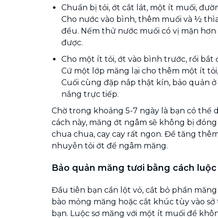
Chuẩn bị tỏi, ớt cắt lát, một ít muối, đườ
Cho nước vào bình, thêm muối và ½ th
đều. Nếm thử nước muối có vị mặn hơn
được.
Cho một ít tỏi, ớt vào bình trước, rồi bắ
Cứ một lớp măng lại cho thêm một ít tỏi,
Cuối cùng đặp nắp thật kín, bảo quản ở 
nắng trực tiếp.
Chờ trong khoảng 5-7 ngày là bạn có thể
cách này, măng ớt ngâm sẽ không bị đóng v
chua chua, cay cay rất ngon. Để tăng thêm 
nhuyễn tỏi ớt để ngâm măng.
Bảo quản măng tươi bằng cách luộc
Đầu tiên bạn cần lột vỏ, cắt bỏ phần măng
bào mỏng măng hoặc cắt khúc tùy vào sở t
bạn.
Luộc sơ măng với một ít muối để khô