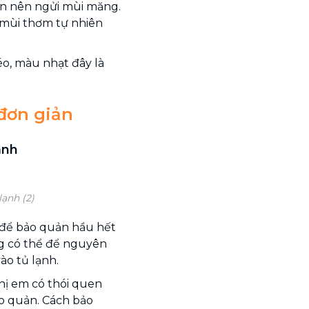
n nên ngửi mùi măng.
 mùi thơm tự nhiên
o, màu nhạt đây là
đơn giản
ạnh
ạnh (2)
n để bảo quản hầu hết
ng có thể để nguyên
o tủ lạnh.
chị em có thói quen
ảo quản. Cách bảo