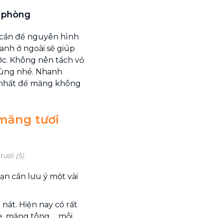
ộ phòng
 cần để nguyên hình
anh ở ngoài sẽ giúp
ớc. Không nên tách vỏ
 dùng nhé. Nhanh
 nhất để măng không
 măng tươi
ươi (5)
ạn cần lưu ý một vài
nát. Hiện nay có rất
e, măng tông,… mỗi