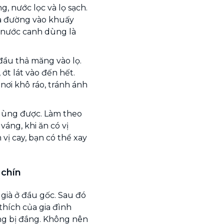
ng, nước lọc và lọ sạch.
ìa đường vào khuấy
 nước canh dùng là
t đầu thả măng vào lọ.
 ớt lát vào đến hết.
nơi khô ráo, tránh ánh
 dùng được. Làm theo
áng, khi ăn có vị
vị cay, bạn có thể xay
 chín
 già ở đầu gốc. Sau đó
hích của gia đình
ng bị đắng. Không nên