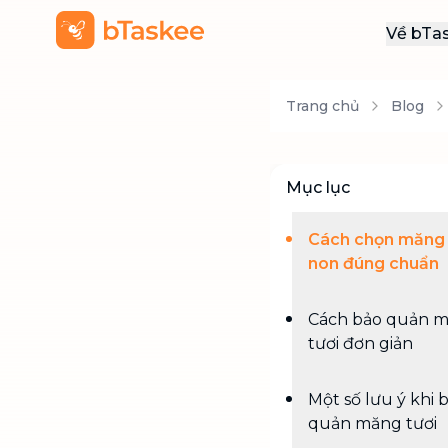
Về bTa
Giới
Trang chủ
Blog
Thôn
Khu
Tuy
Mục lục
Liên
Cách chọn măng 
non đúng chuẩn
Cách bảo quản 
tươi đơn giản
Một số lưu ý khi 
quản măng tươi