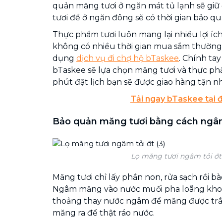
quản măng tươi ở ngăn mát tủ lạnh sẽ giữ
tươi để ở ngăn đông sẽ có thời gian bảo q
Thực phẩm tươi luôn mang lại nhiều lợi íc
không có nhiều thời gian mua sắm thường
dụng
dịch vụ đi chợ hộ bTaskee
. Chính tay
bTaskee sẽ lựa chọn măng tươi và thực ph
phút đặt lịch bạn sẽ được giao hàng tận nh
Tải ngay bTaskee tại 
Bảo quản măng tươi bằng cách ng
Lọ măng tươi ngâm tỏi ớt 
Măng tươi chỉ lấy phần non, rửa sạch rồi bà
Ngâm măng vào nước muối pha loãng khoả
thoảng thay nước ngâm để măng được trắ
măng ra để thật ráo nước.