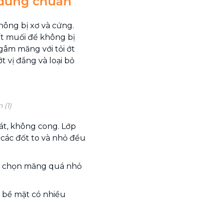
 đúng chuẩn
hông bị xơ và cứng.
 ít muối để không bị
gâm măng với tỏi ớt
 vị đắng và loại bỏ
 (1)
t, không cong. Lớp
các đốt to và nhỏ đều
ng chọn măng quá nhỏ
 bề mặt có nhiều