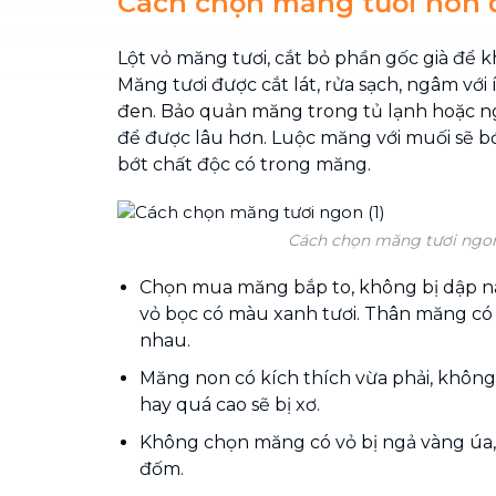
Cách chọn măng tươi non
Lột vỏ măng tươi, cắt bỏ phần gốc già để k
Măng tươi được cắt lát, rửa sạch, ngâm với
đen. Bảo quản măng trong tủ lạnh hoặc n
để được lâu hơn. Luộc măng với muối sẽ bớt
bớt chất độc có trong măng.
Cách chọn măng tươi ngon
Chọn mua măng bắp to, không bị dập ná
vỏ bọc có màu xanh tươi. Thân măng có 
nhau.
Măng non có kích thích vừa phải, khô
hay quá cao sẽ bị xơ.
Không chọn măng có vỏ bị ngả vàng úa,
đốm.