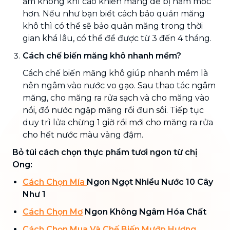
ẩm không khí cao khiến măng dễ bị nấm mốc
hơn. Nếu như bạn biết cách bảo quản măng
khô thì có thể sẽ bảo quản măng trong thời
gian khá lâu, có thể để được từ 3 đến 4 tháng.
Cách chế biến măng khô nhanh mềm?
Cách chế biến măng khô giúp nhanh mềm là
nên ngâm vào nước vo gạo. Sau thao tác ngâm
măng, cho măng ra rửa sạch và cho măng vào
nồi, đổ nước ngập măng rồi đun sôi. Tiếp tục
duy trì lửa chừng 1 giờ rồi mới cho măng ra rửa
cho hết nước màu vàng đậm.
Bỏ túi cách chọn thực phẩm tươi ngon từ chị
Ong:
Cách Chọn Mía
Ngon Ngọt Nhiều Nước 10 Cây
Như 1
Cách Chọn Mơ
Ngon Không Ngâm Hóa Chất
Cách Chọn Mua Và Chế Biến Mướp Hương