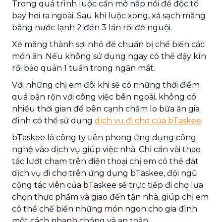
Trong quá trình luộc cẩn mở nắp nồi để độc tố
bay hơi ra ngoài. Sau khi luộc xong, xả sạch măng
bằng nước lạnh 2 đến 3 lần rồi để nguội.
Xé măng thành sợi nhỏ để chuẩn bị chế biến các
món ăn. Nếu không sử dụng ngay có thể đậy kín
rồi bảo quản 1 tuần trong ngăn mát.
Với những chị em đôi khi sẽ có những thời điểm
quá bận rộn với công việc bên ngoài, không có
nhiều thời gian để bên cạnh chăm lo bữa ăn gia
đình có thể sử dụng
dịch vụ đi chợ của bTaskee
.
bTaskee là công ty tiên phong ứng dụng công
nghệ vào dịch vụ giúp việc nhà. Chỉ cần vài thao
tác lướt chạm trên điện thoại chị em có thể đặt
dịch vụ đi chợ trên ứng dụng bTaskee, đội ngũ
cộng tác viên của bTaskee sẽ trực tiếp đi chợ lựa
chọn thực phẩm và giao đến tận nhà, giúp chị em
có thể chế biến những món ngon cho gia đình
một cách nhanh chóng và an toàn.