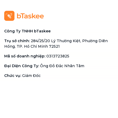
Công Ty TNHH bTaskee
Trụ sở chính
:
284/25/20 Lý Thường Kiệt, Phường Diên
Hồng, TP. Hồ Chí Minh 72521
Mã số doanh nghiệp
:
0313723825
Đại Diện Công Ty
:
Ông Đỗ Đắc Nhân Tâm
Chức vụ
:
Giám Đốc
Hotline
:
1900 636 736
Hỗ trợ khách hàng
:
support@btaskee.com
Hỗ trợ doanh nghiệp
:
btaskee4biz.vn@btaskee.com
Việt Nam
Hỗ trợ