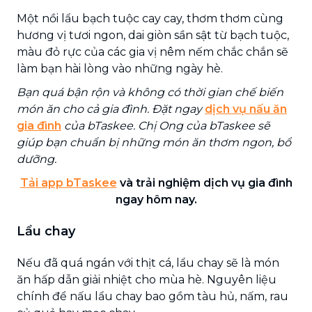
Một nồi lẩu bạch tuộc cay cay, thơm thơm cùng
hương vị tươi ngon, dai giòn sần sật từ bạch tuộc,
màu đỏ rực của các gia vị nêm nếm chắc chắn sẽ
làm bạn hài lòng vào những ngày hè.
Bạn quá bận rộn và không có thời gian chế biến
món ăn cho cả gia đình. Đặt ngay
dịch vụ nấu ăn
gia đình
của bTaskee. Chị Ong của bTaskee sẽ
giúp bạn chuẩn bị những món ăn thơm ngon, bổ
dưỡng.
Tải app bTaskee
và trải nghiệm dịch vụ gia đình
ngay hôm nay.
Lẩu chay
Nếu đã quá ngán với thịt cá, lẩu chay sẽ là món
ăn hấp dẫn giải nhiệt cho mùa hè. Nguyên liệu
chính để nấu lẩu chay bao gồm tàu hủ, nấm, rau