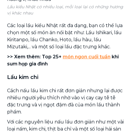
Lẩu kiểu Nhật có nhiều loại, mỗi loại lại có những hương
vị khác nhau
Các loại lẩu kiểu Nhật rất đa dạng, bạn có thể lựa
chọn một số món ăn nổi bật như: Lẩu Ishikari, lẩu
Kiritanpo, lẩu Chanko, Hoto, lẩu hàu, lẩu
Mizutaki,... và một số loại lẩu đặc trưng khác.
>> Xem thêm: Top 25+
món ngon cuối tuần
khi
sum họp gia đình
Lẩu kim chi
Cách nấu lẩu kim chi rất đơn giản nhưng lại được
nhiều người yêu thích nhờ vào vị cay cay tê tê
đặc trưng và vị ngọt đậm đà của món lẩu thành
phẩm.
Với các nguyên liệu nấu lẩu đơn giản như một vài
loại nấm, kim chi, thịt ba chỉ và một số loại hải sản