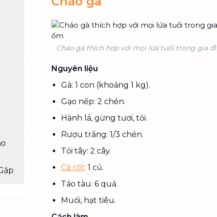
Cháo gà
Cháo gà thích hợp với mọi lứa tuổi trong gia đì
Nguyên liệu
Gà: 1 con (khoảng 1 kg).
Gạo nếp: 2 chén.
Hành lá, gừng tươi, tỏi.
Rượu trắng: 1/3 chén.
áo
Tỏi tây: 2 cây.
Cà rốt
: 1 củ.
Gặp
Táo tàu: 6 quả.
Muối, hạt tiêu.
Cách làm