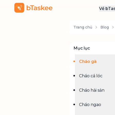
Về bTa
Giới
Trang chủ
Blog
Thôn
Khu
Tuy
Mục lục
Liên
Cháo gà
Cháo cá lóc
Cháo hải sản
Cháo ngao