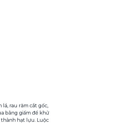
lá, rau răm cắt gốc,
cua bằng giấm để khử
t thành hạt lựu. Luộc