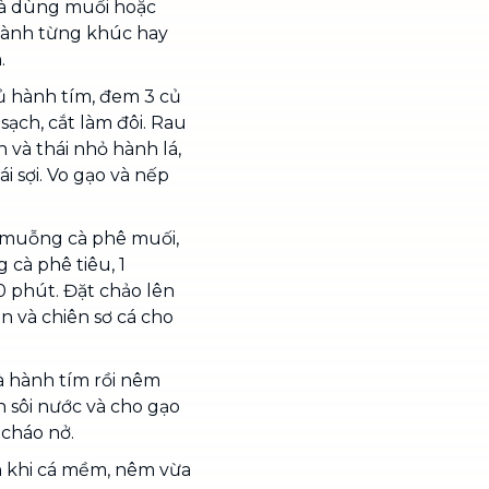
và dùng muối hoặc
thành từng khúc hay
.
củ hành tím, đem 3 củ
 sạch, cắt làm đôi. Rau
 và thái nhỏ hành lá,
ái sợi. Vo gạo và nếp
 1 muỗng cà phê muối,
cà phê tiêu, 1
 phút. Đặt chảo lên
n và chiên sơ cá cho
à hành tím rồi nêm
n sôi nước và cho gạo
 cháo nở.
 khi cá mềm, nêm vừa