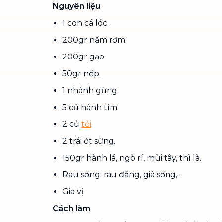
Nguyên liệu
1 con cá lóc.
200gr nấm rơm.
200gr gạo.
50gr nếp.
1 nhánh gừng.
5 củ hành tím.
2 củ
tỏi
.
2 trái ớt sừng.
150gr hành lá, ngò rí, mùi tây, thì là.
Rau sống: rau đắng, giá sống,…
Gia vị.
Cách làm