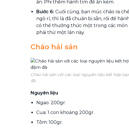
ăn. Phi thêm hành tím để ăn kèm.
Bước 6:
Cuối cùng, bạn múc cháo ra ché
ngò rí, thì là đã chuẩn bị sẵn, rồi để hành
có thể thưởng thức một trong các món 
phải thử một lần này.
Cháo hải sản
Cháo hải sản với các loại nguyên liệu kết hợp t
đà
Nguyên liệu
Ngao: 200gr.
Cua: 1 con khoảng 200gr.
Tôm: 100gr.