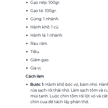
Gạo nếp: 100gr.
Gạo tẻ: 100gr.
Gừng: 1 nhánh.
Hành khô: 1 củ.
Hành lá: 1 nhánh.
Rau răm.
Tiêu.
Giấm gạo.
Gia vị.
Cách làm
Bước 1:
Hành khô bóc vỏ, băm nhỏ. Hành 
rửa sạch rồi thái nhỏ. Làm sạch tôm và 
mùi tanh. Luộc chín tôm rồi lột vỏ và cắ
chín cua để tách lấy phần thịt.