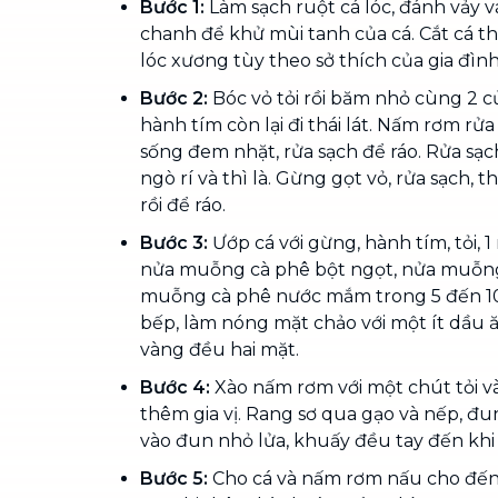
Bước 1:
Làm sạch ruột cá lóc, đánh vảy 
chanh để khử mùi tanh của cá. Cắt cá 
lóc xương tùy theo sở thích của gia đình
Bước 2:
Bóc vỏ tỏi rồi băm nhỏ cùng 2 
hành tím còn lại đi thái lát. Nấm rơm rửa
sống đem nhặt, rửa sạch để ráo. Rửa sạch
ngò rí và thì là. Gừng gọt vỏ, rửa sạch, th
rồi để ráo.
Bước 3:
Ướp cá với gừng, hành tím, tỏi,
nửa muỗng cà phê bột ngọt, nửa muỗng 
muỗng cà phê nước mắm trong 5 đến 10
bếp, làm nóng mặt chảo với một ít dầu ă
vàng đều hai mặt.
Bước 4:
Xào nấm rơm với một chút tỏi v
thêm gia vị. Rang sơ qua gạo và nếp, đu
vào đun nhỏ lửa, khuấy đều tay đến khi
Bước 5:
Cho cá và nấm rơm nấu cho đến