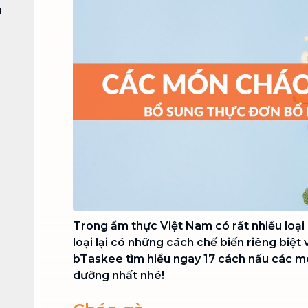
Chuyển nhà trọn gói, không lo dọn
u
dẹp nơi đi nơi đến
Vệ sinh công nghiệp
NEW
Vệ sinh chuyên nghiệp cho văn
phòng, nhà xưởng, công trình lớn
Trong ẩm thực Việt Nam có rất nhiều loại
loại lại có những cách chế biến riêng biệt
bTaskee tìm hiểu ngay 17 cách nấu các m
dưỡng nhất nhé!