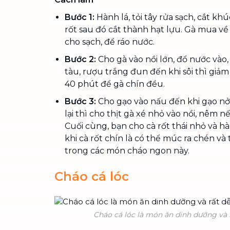
Bước 1:
Hành lá, tỏi tây rửa sạch, cắt kh
rốt sau đó cắt thành hạt lựu. Gà mua về s
cho sạch, để ráo nước.
Bước 2:
Cho gà vào nồi lớn, đổ nước vào, 
tàu, rượu trắng đun đến khi sôi thì giả
40 phút để gà chín đều.
Bước 3:
Cho gạo vào nấu đến khi gạo nở
lại thì cho thịt gà xé nhỏ vào nồi, nêm n
Cuối cùng, bạn cho cà rốt thái nhỏ và hà
khi cà rốt chín là có thể múc ra chén v
trong các món cháo ngon này.
Cháo cá lóc
Cháo cá lóc là món ăn dinh dưỡng và 