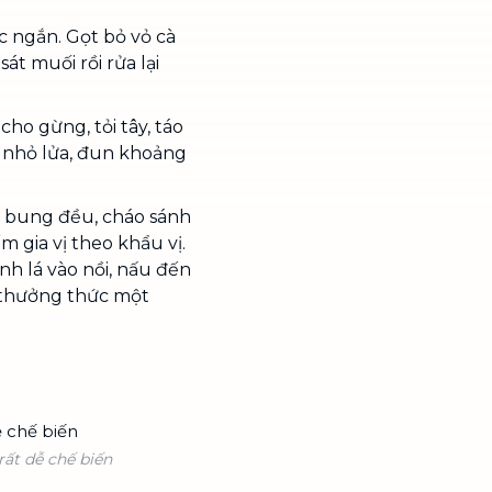
úc ngắn. Gọt bỏ vỏ cà
át muối rồi rửa lại
cho gừng, tỏi tây, táo
m nhỏ lửa, đun khoảng
 bung đều, cháo sánh
ếm gia vị theo khẩu vị.
nh lá vào nồi, nấu đến
à thưởng thức một
rất dễ chế biến