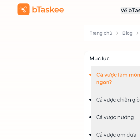
Về bTa
Giới
Trang chủ
Blog
Thôn
Khu
Tuy
Mục lục
Liên
Cá vược làm món
ngon?
Cá vược chiên gi
Cá vược nướng
Cá vược om dưa