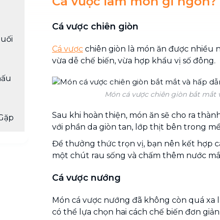
Cá vược làm món gì ngon?
Cá vược chiên giòn
uối
Cá vược
chiên giòn là món ăn được nhiều 
vừa dễ chế biến, vừa hợp khẩu vị số đông.
nấu
Món cá vược chiên giòn bắt mắt 
Sau khi hoàn thiện, món ăn sẽ cho ra thà
Gặp
với phần da giòn tan, lớp thịt bên trong m
Để thưởng thức trọn vị, bạn nên kết hợp c
một chút rau sống và chấm thêm nước mắm
Cá vược nướng
Món cá vược nướng đã không còn quá xa lạ 
có thể lựa chọn hai cách chế biến đơn giả