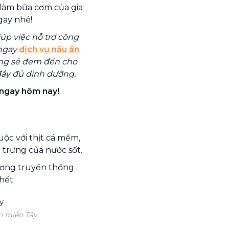
 làm bữa cơm của gia
gay nhé!
úp việc hỗ trợ công
 ngay
dịch vụ nấu ăn
ng sẽ đem đến cho
đầy đủ dinh dưỡng.
 ngay hôm nay!
ộc với thịt cá mềm,
 trưng của nước sốt.
tương truyền thống
hết.
n miền Tây