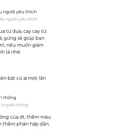
ều người yêu thích
ua từ dưa, cay cay từ
sả, gừng sẽ giúp bạn
t mí, nếu muốn giảm
h lá nhé.
iến bất cứ ai một lần
 truyền thống
 nồng của ớt, thêm màu
n thêm phần hấp dẫn.