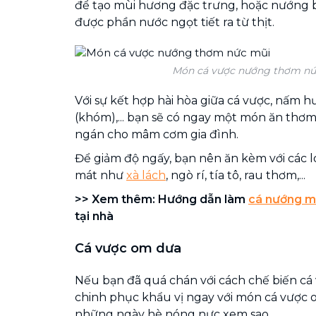
để tạo mùi hương đặc trưng, hoặc nướng b
được phần nước ngọt tiết ra từ thịt.
Món cá vược nướng thơm nứ
Với sự kết hợp hài hòa giữa cá vược, nấm 
(khóm),... bạn sẽ có ngay một món ăn thơ
ngán cho mâm cơm gia đình.
Để giảm độ ngấy, bạn nên ăn kèm với các l
mát như
xà lách
, ngò rí, tía tô, rau thơm,...
>> Xem thêm: Hướng dẫn làm
cá nướng m
tại nhà
Cá vược om dưa
Nếu bạn đã quá chán với cách chế biến cá 
chinh phục khẩu vị ngay với món cá vược
những ngày hè nóng nực xem sao.