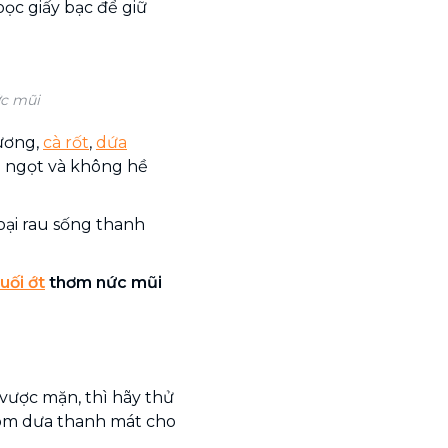
ọc giấy bạc để giữ
c mũi
hương,
cà rốt
,
dứa
m ngọt và không hề
oại rau sống thanh
uối ớt
thơm nức mũi
vược mặn, thì hãy thử
 om dưa thanh mát cho