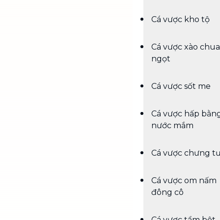
Cá vược kho tộ
Cá vược xào chua
ngọt
Cá vược sốt me
Cá vược hấp bằn
nước mắm
Cá vược chưng t
Cá vược om nấm
đông cô
Cá vược tẩm bột