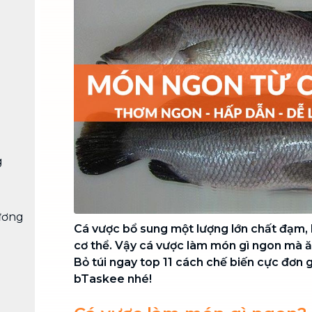
Chuyển nhà trọn gói, không lo dọn
dẹp nơi đi nơi đến
Vệ sinh công nghiệp
NEW
Vệ sinh chuyên nghiệp cho văn
phòng, nhà xưởng, công trình lớn
g
ương
Cá vược bổ sung một lượng lớn chất đạm, 
cơ thể. Vậy cá vược làm món gì ngon mà 
Bỏ túi ngay top 11 cách chế biến cực đơn 
bTaskee nhé!