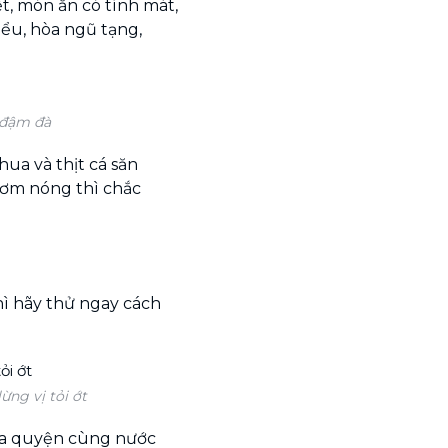
ệt, món ăn có tính mát,
tiểu, hòa ngũ tạng,
 đậm đà
ua và thịt cá săn
cơm nóng thì chắc
hì hãy thử ngay cách
ng vị tỏi ớt
òa quyện cùng nước