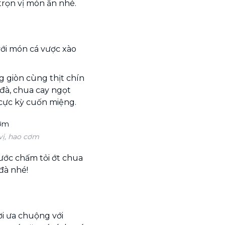
rọn vị món ăn nhé.
ới món cá vược xào
g giòn cùng thịt chín
đà, chua cay ngọt
cực kỳ cuốn miệng.
vị, hao cơm
ước chấm tỏi ớt chua
đà nhé!
i ưa chuộng với