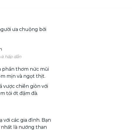
người ưa chuộng bởi
và hấp dẫn
nh phần thơm nức mũi
ềm mịn và ngọt thịt.
á vược chiên giòn với
 tỏi ớt đậm đà.
với các gia đình. Bạn
n nhất là nướng than