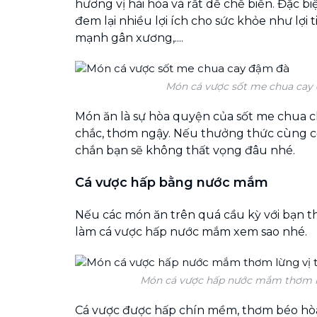
hương vị hài hòa và rất dễ chế biến. Đặc bi
đem lại nhiều lợi ích cho sức khỏe như lợi 
mạnh gân xương,....
Món cá vược sốt me chua cay
Món ăn là sự hòa quyện của sốt me chua ch
chắc, thơm ngậy. Nếu thưởng thức cùng 
chắn bạn sẽ không thất vọng đâu nhé.
Cá vược hấp bằng nước mắm
Nếu các món ăn trên quá cầu kỳ với bạn t
làm cá vược hấp nước mắm xem sao nhé.
Món cá vược hấp nước mắm thơm lừ
Cá vược được hấp chín mềm, thơm béo h