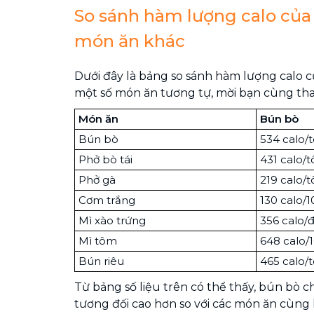
So sánh hàm lượng calo của 
món ăn khác
Dưới đây là bảng so sánh hàm lượng calo củ
một số món ăn tương tự, mời bạn cùng th
Món ăn
Bún bò
Bún bò
534 calo/
Phở bò tái
431 calo/t
Phở gà
219 calo/t
Cơm trắng
130 calo/
Mì xào trứng
356 calo/đ
Mì tôm
648 calo/
Bún riêu
465 calo/
Từ bảng số liệu trên có thể thấy, bún bò 
tương đối cao hơn so với các món ăn cùng 