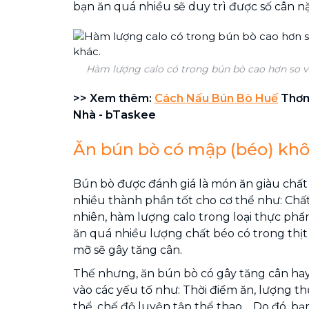
bạn ăn quá nhiều sẽ duy trì được số cân
Hàm lượng calo có trong bún bò cao hơn so 
>> Xem thêm:
Cách Nấu Bún Bò Huế
Thơm
Nhà - bTaskee
Ăn bún bò có mập (béo) kh
Bún bò được đánh giá là món ăn giàu chấ
nhiều thành phần tốt cho cơ thể như: Chất b
nhiên, hàm lượng calo trong loại thực phẩ
ăn quá nhiều lượng chất béo có trong thịt
mỡ sẽ gây tăng cân.
Thế nhưng, ăn bún bò có gây tăng cân h
vào các yếu tố như: Thời điểm ăn, lượng t
thể, chế độ luyện tập thể thao,... Do đó, 