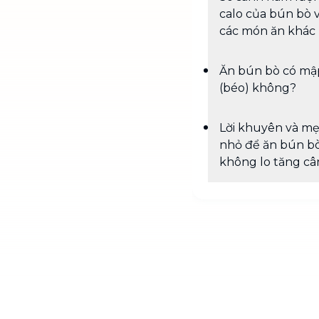
calo của bún bò v
các món ăn khác
Ăn bún bò có mậ
(béo) không?
Lời khuyên và m
nhỏ để ăn bún b
không lo tăng câ