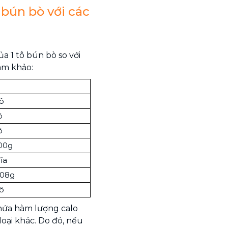
bún bò với các
a 1 tô bún bò so với
am khảo:
tô
ô
ô
100g
ĩa
108g
tô
chứa hàm lượng calo
loại khác. Do đó, nếu