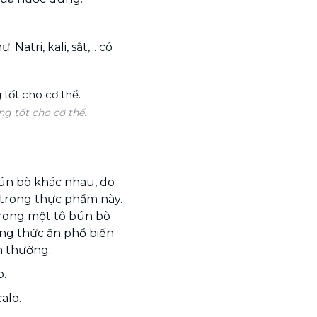
atri, kali, sắt,... có
g tốt cho cơ thể.
ún bò khác nhau, do
 trong thực phẩm này.
trong một tô bún bò
ng thức ăn phổ biến
h thường:
o.
alo.