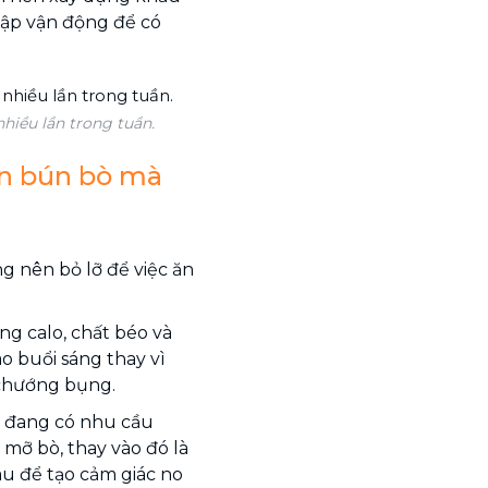
tập vận động để có
hiều lần trong tuần.
ăn bún bò mà
g nên bỏ lỡ để việc ăn
g calo, chất béo và
o buổi sáng thay vì
à chướng bụng.
 đang có nhu cầu
mỡ bò, thay vào đó là
au để tạo cảm giác no