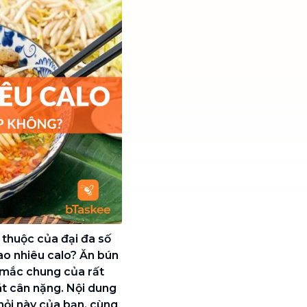
thuộc của đại đa số
ao nhiêu calo? Ăn bún
c mắc chung của rất
át cân nặng. Nội dung
hỏi này của bạn, cùng