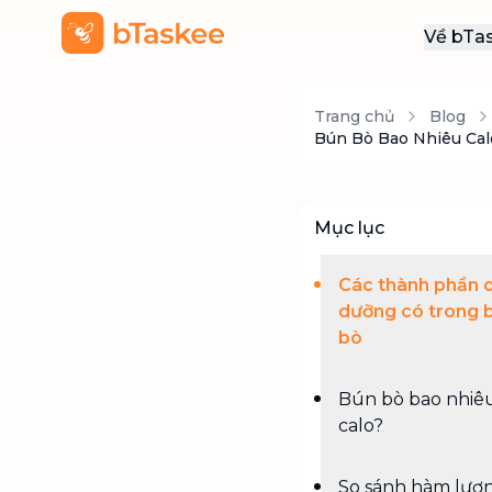
Về bTa
Giới
Trang chủ
Blog
Thôn
Bún Bò Bao Nhiêu Ca
Khu
Tuy
Mục lục
Liên
Các thành phần 
dưỡng có trong 
bò
Bún bò bao nhiê
calo?
So sánh hàm lượ