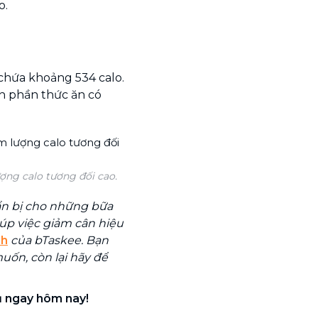
o.
 chứa khoảng 534 calo.
nh phần thức ăn có
ợng calo tương đối cao.
ẩn bị cho những bữa
úp việc giảm cân hiệu
nh
của bTaskee. Bạn
uốn, còn lại hãy để
ụ ngay hôm nay!