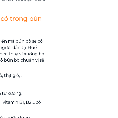
 có trong bún
iền mà bún bò sẽ có
người dân tại Huế
heo thay vì xương bò
tô bún bò chuẩn vị sẽ
thịt giò,...
 từ xương.
 Vitamin B1, B2,... có
 của nước dùng.