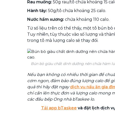
Rau muống:
50g rau/tô chứa khoảng 15 cal
Hành tây:
50g/tô chứa khoảng 25 calo.
Nước hầm xương:
chứa khoảng 110 calo.
Từ số liệu trên có thể thấy, một tô bún bò
Tuy nhiên, tùy thuộc vào số lượng và thà
trong tô mà lượng calo sẽ thay đổi.
Bún bò giàu chất dinh dưỡng nên chứa hàm lư
Nếu bạn không có nhiều thời gian để chu
cơm ngon, đảm bảo đúng lượng calo để gi
quả thì hãy đặt ngay
dịch vụ nấu ăn gia đì
chỉ cần lên thực đơn và lượng calo mong m
các đầu bếp Ong nhà bTaskee lo.
Tải app bTaskee
và đặt lịch dịch v