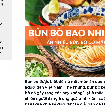
Chuyển nhà trọn gói, không lo dọn
ới
dẹp nơi đi nơi đến
Vệ sinh công nghiệp
NEW
Vệ sinh chuyên nghiệp cho văn
p
phòng, nhà xưởng, công trình lớn
ẹo
ò mà
n
Bún bò được biết đến là một món ăn quen 
người dân Việt Nam. Thế nhưng, bún bò b
bò có gây tăng cân hay không? lại là thắ
nhiều người đang trong quá trình kiểm so
bTaskee chia sẻ dưới đây sẽ giải đáp câu 