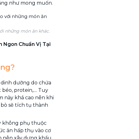
 nặng như mong muốn.
với những món ăn khác.
 Ngon Chuẩn Vị Tại
ông?
t dinh dưỡng do chứa
éo, protein,.... Tuy
m này khá cao nên khi
 bò sẽ tích tụ thành
ay không phụ thuộc
hức ăn hấp thụ vào cơ
bạn nên xây dựng khẩu