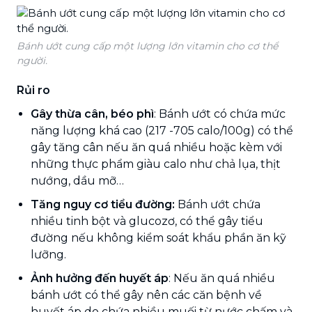
Bánh ướt cung cấp một lượng lớn vitamin cho cơ thể
người.
Rủi ro
Gây thừa cân, béo phì
: Bánh ướt có chứa mức
năng lượng khá cao (217 -705 calo/100g) có thể
gây tăng cân nếu ăn quá nhiều hoặc kèm với
những thực phẩm giàu calo như chả lụa, thịt
nướng, dầu mỡ…
Tăng nguy cơ tiểu đường:
Bánh ướt chứa
nhiều tinh bột và glucozơ, có thể gây tiểu
đường nếu không kiểm soát khẩu phần ăn kỹ
lưỡng.
Ảnh hưởng đến huyết áp
: Nếu ăn quá nhiều
bánh ướt có thể gây nên các căn bệnh về
huyết áp do chứa nhiều muối từ nước chấm và