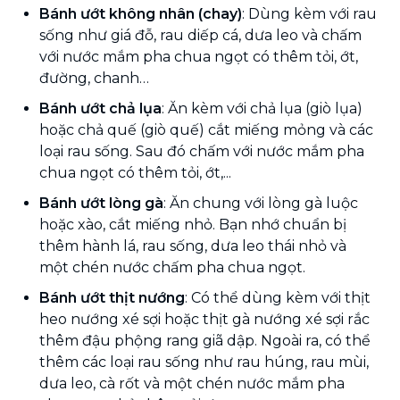
Bánh ướt không nhân (chay)
: Dùng kèm với rau
sống như giá đỗ, rau diếp cá, dưa leo và chấm
với nước mắm pha chua ngọt có thêm tỏi, ớt,
đường, chanh…
Bánh ướt chả lụa
: Ăn kèm với chả lụa (giò lụa)
hoặc chả quế (giò quế) cắt miếng mỏng và các
loại rau sống. Sau đó chấm với nước mắm pha
chua ngọt có thêm tỏi, ớt,...
Bánh ướt lòng gà
: Ăn chung với lòng gà luộc
hoặc xào, cắt miếng nhỏ. Bạn nhớ chuẩn bị
thêm hành lá, rau sống, dưa leo thái nhỏ và
một chén nước chấm pha chua ngọt.
Bánh ướt thịt nướng
: Có thể dùng kèm với thịt
heo nướng xé sợi hoặc thịt gà nướng xé sợi rắc
thêm đậu phộng rang giã dập. Ngoài ra, có thể
thêm các loại rau sống như rau húng, rau mùi,
dưa leo, cà rốt và một chén nước mắm pha