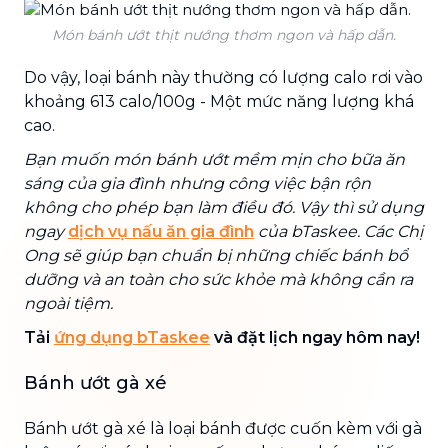
Món bánh ướt thịt nướng thơm ngon và hấp dẫn.
Do vậy, loại bánh này thường có lượng calo rơi vào
khoảng 613 calo/100g - Một mức năng lượng khá
cao.
Bạn muốn món bánh ướt mềm mịn cho bữa ăn
sáng của gia đình nhưng công việc bận rộn
không cho phép bạn làm điều đó. Vậy thì sử dụng
ngay
dịch vụ nấu ăn gia đình
của bTaskee. Các Chị
Ong sẽ giúp bạn chuẩn bị những chiếc bánh bổ
dưỡng và an toàn cho sức khỏe mà không cần ra
ngoài tiệm.
Tải
ứng dụng bTaskee
và đặt lịch ngay hôm nay!
Bánh ướt gà xé
Bánh ướt gà xé là loại bánh được cuốn kèm với gà