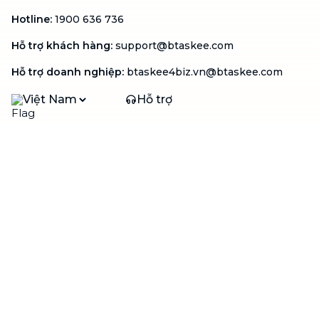
Hotline
:
1900 636 736
Hỗ trợ khách hàng
:
support@btaskee.com
Hỗ trợ doanh nghiệp
:
btaskee4biz.vn@btaskee.com
Việt Nam
Hỗ trợ
Liên hệ
Khiếu nại
Công ty
Về bTaskee
Liên hệ
Tuyển dụng
Câu chuyện người giúp
việc
bTaskee dành cho
Blog