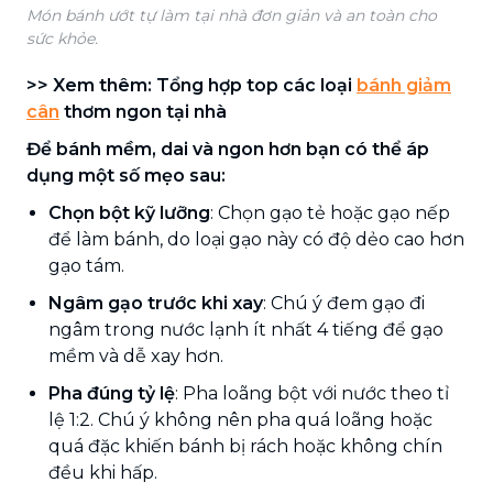
Món bánh ướt tự làm tại nhà đơn giản và an toàn cho
sức khỏe.
>> Xem thêm: Tổng hợp top các loại
bánh giảm
cân
thơm ngon tại nhà
Để bánh mềm, dai và ngon hơn bạn có thể áp
dụng một số mẹo sau:
Chọn bột kỹ lưỡng
: Chọn gạo tẻ hoặc gạo nếp
để làm bánh, do loại gạo này có độ dẻo cao hơn
gạo tám.
Ngâm gạo trước khi xay
: Chú ý đem gạo đi
ngâm trong nước lạnh ít nhất 4 tiếng để gạo
mềm và dễ xay hơn.
Pha đúng tỷ lệ
: Pha loãng bột với nước theo tỉ
lệ 1:2. Chú ý không nên pha quá loãng hoặc
quá đặc khiến bánh bị rách hoặc không chín
đều khi hấp.