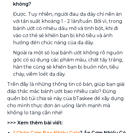
không?
Được. Tuy nhiên, người đau dạ dày chỉ nên ăn
với tần suất khoảng 1 - 2 lần/tuần. Bởi vì, trong
bánh ướt có nhiều dầu mỡ và tinh bột, khi đi
vào cơ thể sẽ khiến bạn bị khó tiêu và ảnh
hưởng đến chức năng của dạ dày.
Ngoài ra một số loại bánh ướt không rõ nguồn
gốc có sử dụng các phẩm màu, chất tẩy trắng,
hàn the cũng sẽ khiến bạn bị buồn nôn, tiêu
chảy, viêm loét dạ dày.
Trên đây là những thông tin có bản, giúp bạn giải
đáp thắc mắc bánh ướt bao nhiêu calo? Đừng
quên bỏ túi chia sẻ này của bTaskee để xây dựng
cho mình thực đơn ăn uống lành mạnh mà
không lo tăng cân nhé!
>>> Xem thêm bài viết:
1 Chén Cơm Bao Nhiêu Calo
? Ăn Cơm Nhiều Có