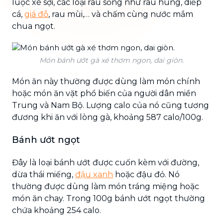
luộc xé sợi, các loại rau sống như rau húng, diếp
cá,
giá đỗ
, rau mùi,… và chấm cùng nước mắm
chua ngọt.
Món bánh ướt gà xé thơm ngon, dai giòn.
Món ăn này thường được dùng làm món chính
hoặc món ăn vặt phổ biến của người dân miền
Trung và Nam Bộ. Lượng calo của nó cũng tương
đương khi ăn với lòng gà, khoảng 587 calo/100g.
Bánh ướt ngọt
Đây là loại bánh ướt được cuốn kèm với đường,
dừa thái miếng,
đậu xanh
hoặc đậu đỏ. Nó
thường được dùng làm món tráng miệng hoặc
món ăn chay. Trong 100g bánh ướt ngọt thường
chứa khoảng 254 calo.