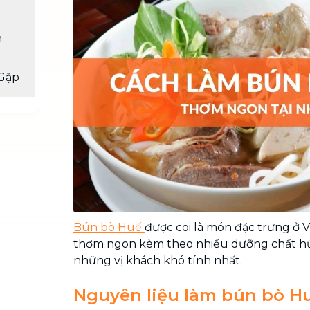
Chuyển nhà trọn gói, không lo dọn
dẹp nơi đi nơi đến
n
Vệ sinh công nghiệp
NEW
Vệ sinh chuyên nghiệp cho văn
Gặp
phòng, nhà xưởng, công trình lớn
Bún bò Huế
được coi là món đặc trưng ở Vi
thơm ngon kèm theo nhiều dưỡng chất hứ
những vị khách khó tính nhất.
Nguyên liệu làm bún bò H