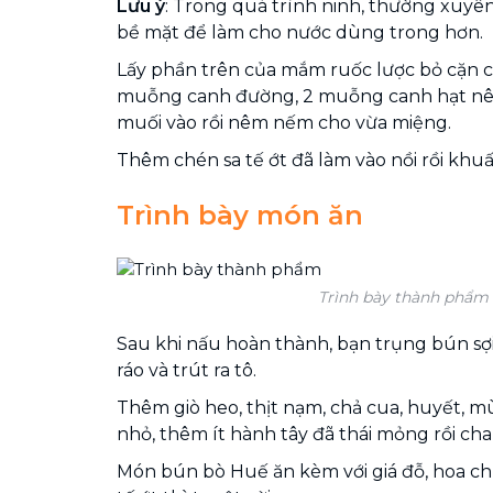
Lưu ý
: Trong quá trình ninh, thường xuyên
bề mặt để làm cho nước dùng trong hơn.
Lấy phần trên của mắm ruốc lược bỏ cặn c
muỗng canh đường, 2 muỗng canh hạt nê
muối vào rồi nêm nếm cho vừa miệng.
Thêm chén sa tế ớt đã làm vào nồi rồi khu
Trình bày món ăn
Trình bày thành phẩm
Sau khi nấu hoàn thành, bạn trụng bún sợi
ráo và trút ra tô.
Thêm giò heo, thịt nạm, chả cua, huyết, mùi
nhỏ, thêm ít hành tây đã thái mỏng rồi ch
Món bún bò Huế ăn kèm với giá đỗ, hoa ch