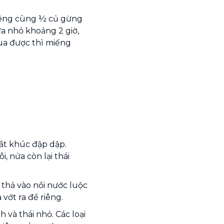
riêng cùng ½ củ gừng
ửa nhỏ khoảng 2 giờ,
ua được thì miếng
cắt khúc đập dập.
, nửa còn lại thái
 thả vào nồi nước luộc
 vớt ra để riêng.
 và thái nhỏ. Các loại