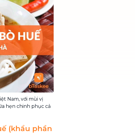
ệt Nam, với mùi vị
a hẹn chinh phục cả
uế (khẩu phần