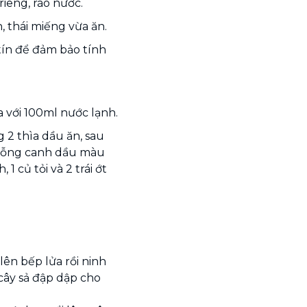
iêng, ráo nước.
 thái miếng vừa ăn.
tín để đảm bảo tính
với 100ml nước lạnh.
 2 thìa dầu ăn, sau
 muỗng canh dầu màu
 củ tỏi và 2 trái ớt
lên bếp lửa rồi ninh
 cây sả đập dập cho