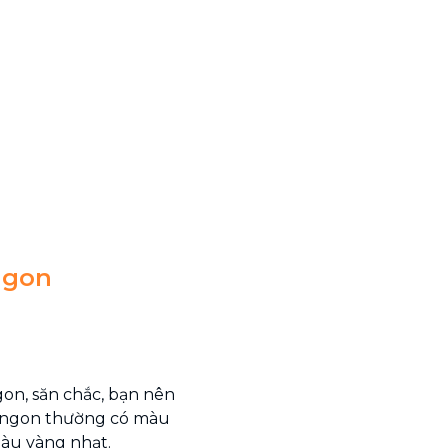
ngon
on, săn chắc, bạn nên
ơi ngon thường có màu
àu vàng nhạt.