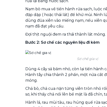
rửa lại bằng nước sạch.
Nạm bò mua về tiến hành rửa sạch, luộc 
đập dập ( hoặc thái lát) để khử mùi. Ninh l
dùng đũa xiên vào miếng nạm, nếu xiên q
nạm đã đạt yêu cầu.
Đợi thịt nguội đem ra thái thành lát mỏng.
Bước 2:
Sơ chế các nguyên liệu đi kèm
Sơ chế gia vị
Dùng 4 cây sả băm nhỏ, còn lại tiến hành 
Hành tây chia thành 2 phần, một nửa cắt đôi
mỏng.
Chả bò, chả cua nặn từng viên tròn nhỏ rồi
sơ, khi thấy chả nổi lên bề mặt là đã chín, ta
Hành lá, rau mùi tàu, rau húng quế rửa sạch