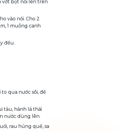
 vớt bọt nổi lên trên
ho vào nồi. Cho 2
m, 1 muỗng canh
ấy đều.
 to qua nước sôi, để
 tàu, hành lá thái
an nước dùng lên.
uối, rau húng quế, sa