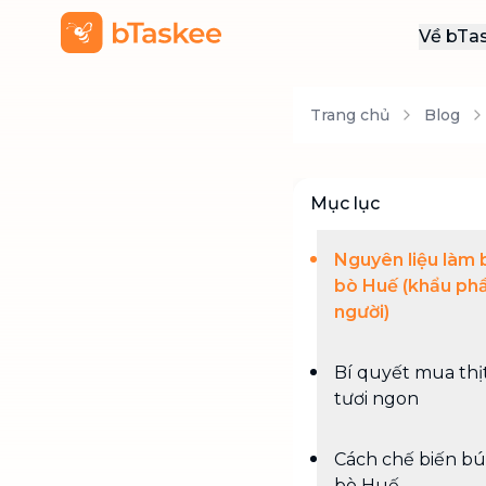
Về bTa
Giới
Trang chủ
Blog
Thôn
Khu
Tuy
Mục lục
Liên
Nguyên liệu làm 
bò Huế (khẩu ph
người)
Bí quyết mua thị
tươi ngon
Cách chế biến b
bò Huế