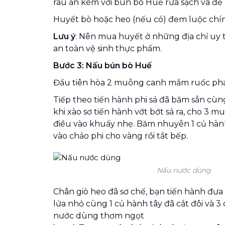
rau ăn kèm với bún bò Huế rửa sạch và để r
Huyết bò hoặc heo (nếu có) đem luộc chín,
Lưu ý
: Nên mua huyết ở những địa chỉ uy 
an toàn vệ sinh thực phẩm.
Bước 3:
Nấu bún bò Huế
Đầu tiên hòa 2 muỗng canh mắm ruốc pha 
Tiếp theo tiến hành phi sả đã băm sẵn cùng
khi xào sơ tiến hành vớt bớt sả ra, cho 3
điều vào khuấy nhẹ. Băm nhuyễn 1 củ hành, 1
vào chảo phi cho vàng rồi tắt bếp.
Nấu nước dùng
Chân giò heo đã sơ chế, bạn tiến hành đưa 
lửa nhỏ cùng 1 củ hành tây đã cắt đôi và 3
nước dùng thơm ngọt