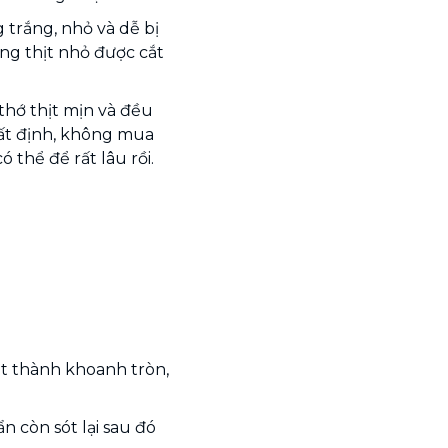
trắng, nhỏ và dễ bị
ếng thịt nhỏ được cắt
hớ thịt mịn và đều
hất định, không mua
 thể để rất lâu rồi.
ặt thành khoanh tròn,
n còn sót lại sau đó