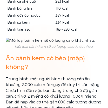
Bánh cà phê quế
263 kcal
Bánh bông lan
110 kcal
Bánh dứa úp ngược
367 kcal
Bánh su kem
334 kcal
Bánh tiramisu
165 - 250 kcal
Mỗi loại bánh kem sẽ có lượng calo khác nhau.
Ăn bánh kem có béo (mập)
không?
Trung bình, một người bình thường cần ăn
khoảng 2.000 calo mỗi ngày để duy trì cân nặng.
Chưa tính đến việc bạn đang trong chế độ giảm
cân, chỉ với 2 miếng có khối lượng 100g/1 miếng.
Bạn đã nạp vào cơ thể gần 600 calo tương đương
với một bữa ăn cho người giảm cân.