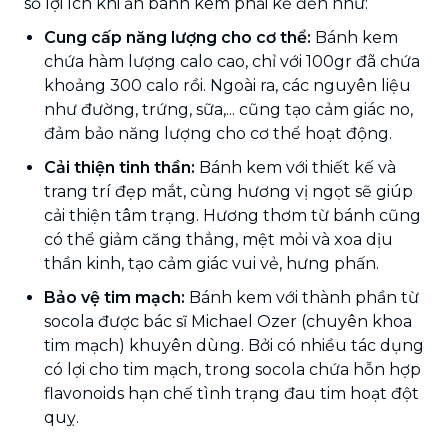
số lợi ích khi ăn bánh kem phải kể đến như:
Cung cấp năng lượng cho cơ thể:
Bánh kem
chứa hàm lượng calo cao, chỉ với 100gr đã chứa
khoảng 300 calo rồi. Ngoài ra, các nguyên liệu
như đường, trứng, sữa,... cũng tạo cảm giác no,
đảm bảo năng lượng cho cơ thể hoạt động.
Cải thiện tinh thần:
Bánh kem với thiết kế và
trang trí đẹp mắt, cùng hương vị ngọt sẽ giúp
cải thiện tâm trạng. Hương thơm từ bánh cũng
có thể giảm căng thẳng, mệt mỏi và xoa dịu
thần kinh, tạo cảm giác vui vẻ, hưng phấn.
Bảo vệ tim mạch:
Bánh kem với thành phần từ
socola được bác sĩ Michael Ozer (chuyên khoa
tim mạch) khuyên dùng. Bởi có nhiều tác dụng
có lợi cho tim mạch, trong socola chứa hỗn hợp
flavonoids hạn chế tình trạng đau tim hoạt đột
quỵ.