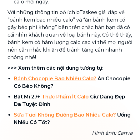
calo mỗi ngày.
Với những thông tin bổ ích bTaskee giải đáp về
“bánh kem bao nhiêu calo” và “ăn bánh kem có
gây béo phì không” bên trên chắc hẳn bạn đã có
cái nhìn khách quan về loại bánh này. Có thể thấy,
bánh kem có hàm lượng calo cao vì thế mọi người
nên cân nhắc khi ăn để tránh tăng cân nhanh
chóng nhé!
>>> Xem thêm các nội dung tương tự:
Bánh Chocopie Bao Nhiêu Calo?
Ăn Chocopie
Có Béo Không?
Bật Mí 27+
Thực Phẩm Ít Calo
Giữ Dáng Đẹp
Da Tuyệt Đỉnh
Sữa Tươi Không Đường Bao Nhiêu Calo?
Uống
Nhiều Có Tốt?
Hình ảnh: Canva