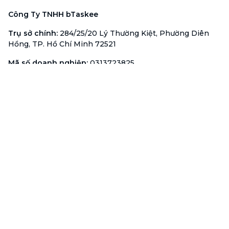
Công Ty TNHH bTaskee
Trụ sở chính
:
284/25/20 Lý Thường Kiệt, Phường Diên
Hồng, TP. Hồ Chí Minh 72521
Mã số doanh nghiệp
:
0313723825
Đại Diện Công Ty
:
Ông Đỗ Đắc Nhân Tâm
Chức vụ
:
Giám Đốc
Hotline
:
1900 636 736
Hỗ trợ khách hàng
:
support@btaskee.com
Hỗ trợ doanh nghiệp
:
btaskee4biz.vn@btaskee.com
Việt Nam
Hỗ trợ
Liên hệ
Khiếu nại