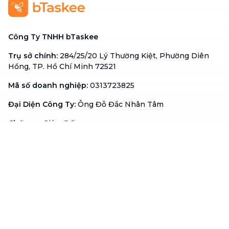
Công Ty TNHH bTaskee
Trụ sở chính
:
284/25/20 Lý Thường Kiệt, Phường Diên
Hồng, TP. Hồ Chí Minh 72521
Mã số doanh nghiệp
:
0313723825
Đại Diện Công Ty
:
Ông Đỗ Đắc Nhân Tâm
Chức vụ
:
Giám Đốc
Hotline
:
1900 636 736
Hỗ trợ khách hàng
:
support@btaskee.com
Hỗ trợ doanh nghiệp
:
btaskee4biz.vn@btaskee.com
Việt Nam
Hỗ trợ
Liên hệ
Khiếu nại