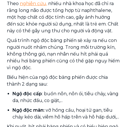
Theo
nghiên cứu,
nhiều nhà khoa học đã chỉ ra
rằng long não được tổng hợp từ naphthalene,
một hợp chất có độc tính cao, gây ảnh hưởng
đến sức khỏe người sử dụng, nhất là trẻ em. Chất
này có thể gây ung thư cho người và động vật.
Quá trình ngộ độc băng phiến sẽ xảy ra nếu con
người nuốt nhầm chúng. Trong môi trường kín,
không thông gió, nạn nhân nếu hít phải quá
nhiều hơi băng phiến cũng có thể gặp nguy hiểm
vì ngộ độc.
Biểu hiện của ngộ độc băng phiến được chia
thành 2 dạng sau:
Ngộ độc cấp
: buồn nôn, nôn ói, tiêu chảy, vàng
da, nhức đầu, co giật,...
Ngộ độc mãn:
vỡ hồng cầu, hoại tử gan, tiêu
chảy kéo dài, viêm hô hấp trên và hô hấp dưới,...
Khi nuốt, hít phải băng phiến và có biểu hiện ngộ