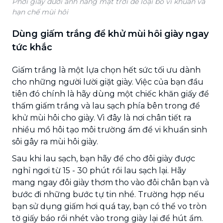
Phơi giày dưới ánh nắng mặt trời để loại bỏ vi khuẩn và
hạn chế mùi hôi
Dùng giấm trắng để khử mùi hôi giày ngay
tức khắc
Giấm trắng là một lựa chọn hết sức tối ưu dành
cho những người lười giặt giày. Việc của bạn đầu
tiên đó chính là hãy dùng một chiếc khăn giấy để
thấm giấm trắng và lau sạch phía bên trong để
khử mùi hôi cho giày. Vì đây là nơi chân tiết ra
nhiều mồ hôi tạo môi trường ẩm để vi khuẩn sinh
sôi gây ra mùi hôi giày.
Sau khi lau sạch, bạn hãy để cho đôi giày được
nghỉ ngơi từ 15 - 30 phút rồi lau sạch lại. Hãy
mang ngay đôi giày thơm tho vào đôi chân bạn và
bước đi những bước tự tin nhé. Trường hợp nếu
bạn sử dụng giấm hơi quá tay, bạn có thể vo tròn
tờ giấy báo rồi nhét vào trong giày lại để hút ẩm.