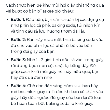
Cách thực hiện để khử mùi hôi giày chỉ thông qua
vài bước cơ bản bTaskee giới thiệu:
Bước 1:
Đầu tiên, bạn cần chuẩn bị các dụng cụ
như phin lọc cà phê, baking soda, túi nilon kín
và tinh dầu sả lưu hương thơm dài lâu.
Bước 2:
Bạn hãy múc một thìa baking soda vừa
đủ cho vào phin lọc cà phê rồi bỏ vào bên
trong đôi giày của bạn.
Bước 3:
Nhỏ 1 - 2 giọt tinh dầu sả vào trong giày
rồi dùng bọc nilon cột chặt lại bằng dây. Để
giúp cách khử mùi giày hôi này hiệu quả, bạn
hãy để qua đêm nhé.
Bước 4:
Chờ cho đến sáng hôm sau, bạn hãy
mở bọc nilon giày ra. Trước khi bạn xỏ chân vào
giày, hãy dốc ngược đôi giày của bạn lại để loại
bỏ hoàn toàn bột baking soda ra khỏi giày.