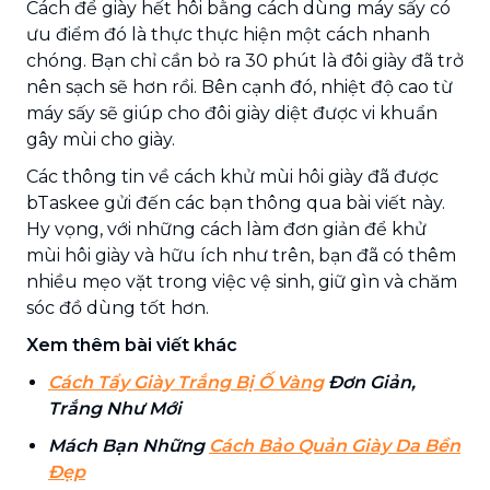
Cách để giày hết hôi
bằng cách dùng máy sấy có
ưu điểm đó là thực thực hiện một cách nhanh
chóng. Bạn chỉ cần bỏ ra 30 phút là đôi giày đã trở
nên sạch sẽ hơn rồi. Bên cạnh đó, nhiệt độ cao từ
máy sấy sẽ giúp cho đôi giày diệt được vi khuẩn
gây mùi cho giày.
Các thông tin về cách
khử mùi hôi giày
đã được
bTaskee gửi đến các bạn thông qua bài viết này.
Hy vọng, với những cách làm đơn giản để khử
mùi hôi giày và hữu ích như trên, bạn đã có thêm
nhiều mẹo vặt trong việc vệ sinh, giữ gìn và chăm
sóc đồ dùng tốt hơn.
Xem thêm bài viết khác
Cách Tẩy Giày Trắng Bị Ố Vàng
Đơn Giản,
Trắng Như Mới
Mách Bạn Những
Cách Bảo Quản Giày Da Bền
Đẹp