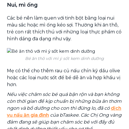
Nui, mì ống
Các bé nên làm quen với tinh bột bằng loại nui
màu sắc hoặc mì ống kéo sợi. Thường khi ăn thô,
trẻ con rất thích thú với những loại thực phẩm có
hình dáng đa dạng như vậy.
Bé ăn thô với mì ý sốt kem dinh dưỡng
Mẹ có thể cho thêm rau củ nấu chín kỹ dầu olive
hoặc các loại nước sốt để bé dễ ăn và hợp khẩu vị
hơn.
Nếu việc chăm sóc bé quá bận rộn và bạn không
còn thời gian để kịp chuẩn bị những bữa ăn thơm
ngon và bổ dưỡng cho con thì đừng lo, đã có
dịch
vụ nấu ăn gia đình
của bTaskee. Các Chị Ong vàng
đảm đang sẽ giúp bạn chăm sóc bé với đầy đủ
chất dinh dưỡng thiết yếu cho cơ thể.