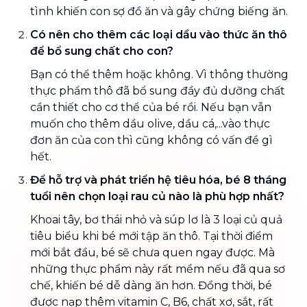
tình khiến con sợ đồ ăn và gây chứng biếng ăn.
Có nên cho thêm các loại dầu vào thức ăn thô
để bổ sung chất cho con?
Bạn có thể thêm hoặc không. Vì thông thường
thực phẩm thô đã bổ sung đầy đủ dưỡng chất
cần thiết cho cơ thể của bé rồi. Nếu bạn vẫn
muốn cho thêm dầu olive, dầu cá,...vào thực
đơn ăn của con thì cũng không có vấn đề gì
hết.
Để hỗ trợ và phát triển hệ tiêu hóa, bé 8 tháng
tuổi nên chọn loại rau củ nào là phù hợp nhất?
Khoai tây, bơ thái nhỏ và súp lơ là 3 loại củ quả
tiêu biểu khi bé mới tập ăn thô. Tại thời điểm
mới bắt đầu, bé sẽ chưa quen ngay được. Mà
những thực phẩm này rất mềm nếu đã qua sơ
chế, khiến bé dễ dàng ăn hơn. Đồng thời, bé
được nạp thêm vitamin C, B6, chất xơ, sắt, rất