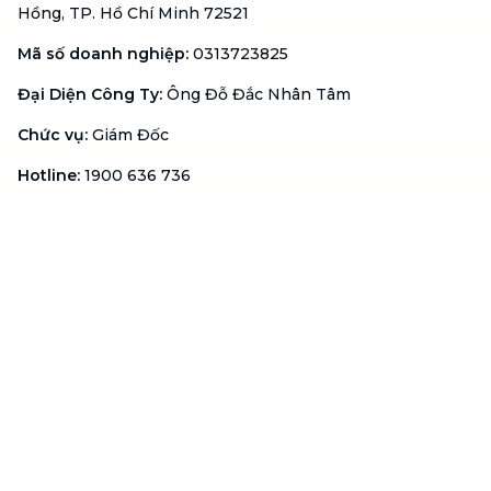
Hồng, TP. Hồ Chí Minh 72521
Mã số doanh nghiệp
:
0313723825
Đại Diện Công Ty
:
Ông Đỗ Đắc Nhân Tâm
Chức vụ
:
Giám Đốc
Hotline
:
1900 636 736
Hỗ trợ khách hàng
:
support@btaskee.com
Hỗ trợ doanh nghiệp
:
btaskee4biz.vn@btaskee.com
Việt Nam
Hỗ trợ
Liên hệ
Khiếu nại
Công ty