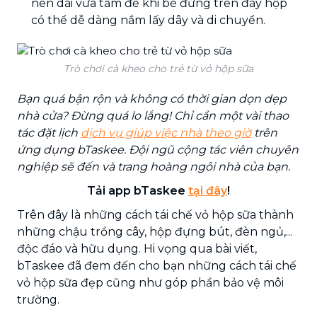
nên dài vừa tầm để khi bé đứng trên đáy hộp
có thể dễ dàng nắm lấy dây và di chuyển.
Trò chơi cà kheo cho trẻ từ vỏ hộp sữa
Bạn quá bận rộn và không có thời gian dọn dẹp
nhà cửa? Đừng quá lo lắng! Chỉ cần một vài thao
tác đặt lịch
dịch vụ giúp việc nhà theo giờ
trên
ứng dụng bTaskee. Đội ngũ cộng tác viên chuyên
nghiệp sẽ đến và trang hoàng ngôi nhà của bạn.
Tải app bTaskee
tại đây
!
Trên đây là những cách tái chế vỏ hộp sữa thành
những chậu trồng cây, hộp đựng bút, đèn ngủ,...
độc đáo và hữu dụng. Hi vọng qua bài viết,
bTaskee đã đem đến cho bạn những cách tái chế
vỏ hộp sữa đẹp cũng như góp phần bảo vệ môi
trường.