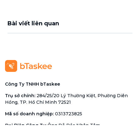
Bài viết liên quan
Công Ty TNHH bTaskee
Trụ sở chính
:
284/25/20 Lý Thường Kiệt, Phường Diên
Hồng, TP. Hồ Chí Minh 72521
Mã số doanh nghiệp
:
0313723825
Đại Diện Công Ty
:
Ông Đỗ Đắc Nhân Tâm
Chức vụ
:
Giám Đốc