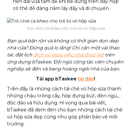
nên dài vừa tầm để khi bé đứng trên đáy hộp
có thể dễ dàng nắm lấy dây và di chuyển.
Trò chơi cà kheo cho trẻ từ vỏ hộp sữa
Bạn quá bận rộn và không có thời gian dọn dẹp
nhà cửa? Đừng quá lo lắng! Chỉ cần một vài thao
tác đặt lịch
dịch vụ giúp việc nhà theo giờ
trên
ứng dụng bTaskee. Đội ngũ cộng tác viên chuyên
nghiệp sẽ đến và trang hoàng ngôi nhà của bạn.
Tải app bTaskee
tại đây
!
Trên đây là những cách tái chế vỏ hộp sữa thành
những chậu trồng cây, hộp đựng bút, đèn ngủ,...
độc đáo và hữu dụng. Hi vọng qua bài viết,
bTaskee đã đem đến cho bạn những cách tái chế
vỏ hộp sữa đẹp cũng như góp phần bảo vệ môi
trường.