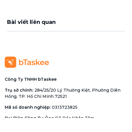
Bài viết liên quan
Công Ty TNHH bTaskee
Trụ sở chính
:
284/25/20 Lý Thường Kiệt, Phường Diên
Hồng, TP. Hồ Chí Minh 72521
Mã số doanh nghiệp
:
0313723825
Đại Diện Công Ty
:
Ông Đỗ Đắc Nhân Tâm
Chức vụ
:
Giám Đốc