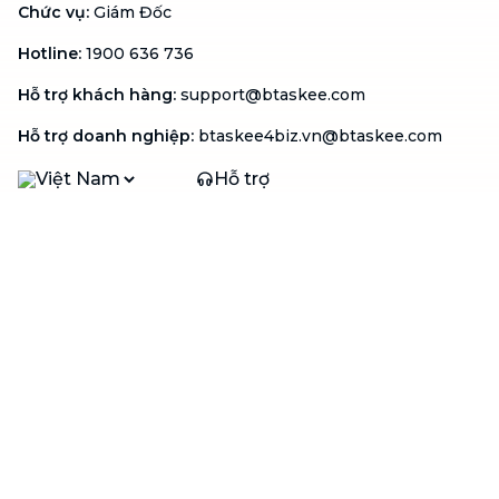
Chức vụ
:
Giám Đốc
Hotline
:
1900 636 736
Hỗ trợ khách hàng
:
support@btaskee.com
Hỗ trợ doanh nghiệp
:
btaskee4biz.vn@btaskee.com
Việt Nam
Hỗ trợ
Liên hệ
Khiếu nại
Công ty
Về bTaskee
Liên hệ
Tuyển dụng
Câu chuyện người giúp
việc