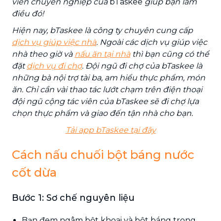
viên chuyên nghiệp của
bTaskee
giúp bạn làm
điều đó!
Hiện nay,
bTaskee là công ty chuyên cung cấp
dịch vụ giúp việc nhà
. Ngoài các dịch vụ giúp việc
nhà theo giờ và
nấu ăn tại nhà
thì bạn cũng có thể
đặt
dịch vụ đi chợ
. Đội ngũ đi chợ của bTaskee là
những bà nội trợ tài ba, am hiểu thực phẩm, món
ăn. Chỉ cần vài thao tác lướt chạm trên điện thoại
đội ngũ cộng tác viên của bTaskee sẽ đi chợ lựa
chọn thực phẩm và giao đến tận nhà cho bạn.
Tải app bTaskee tại đây
Cách nấu chuối bột báng nước
cốt dừa
Bước 1: Sơ chế nguyên liệu
Bạn đem ngâm bột khoai và bột báng trong