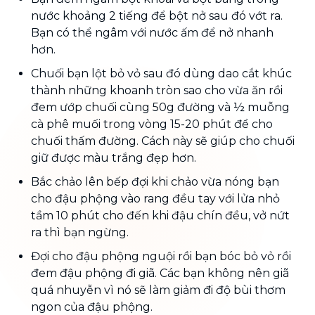
nước khoảng 2 tiếng để bột nở sau đó vớt ra.
Bạn có thể ngâm với nước ấm để nở nhanh
hơn.
Chuối bạn lột bỏ vỏ sau đó dùng dao cắt khúc
thành những khoanh tròn sao cho vừa ăn rồi
đem ướp chuối cùng 50g đường và ½ muỗng
cà phê muối trong vòng 15-20 phút để cho
chuối thấm đường. Cách này sẽ giúp cho chuối
giữ được màu trắng đẹp hơn.
Bắc chảo lên bếp đợi khi chảo vừa nóng bạn
cho đậu phộng vào rang đều tay với lửa nhỏ
tầm 10 phút cho đến khi đậu chín đều, vở nứt
ra thì bạn ngừng.
Đợi cho đậu phộng nguội rồi bạn bóc bỏ vỏ rồi
đem đậu phộng đi giã. Các bạn không nên giã
quá nhuyễn vì nó sẽ làm giảm đi độ bùi thơm
ngon của đậu phộng.