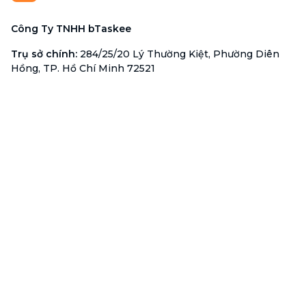
Công Ty TNHH bTaskee
Trụ sở chính
:
284/25/20 Lý Thường Kiệt, Phường Diên
Hồng, TP. Hồ Chí Minh 72521
Mã số doanh nghiệp
:
0313723825
Đại Diện Công Ty
:
Ông Đỗ Đắc Nhân Tâm
Chức vụ
:
Giám Đốc
Hotline
:
1900 636 736
Hỗ trợ khách hàng
:
support@btaskee.com
Hỗ trợ doanh nghiệp
:
btaskee4biz.vn@btaskee.com
Việt Nam
Hỗ trợ
Liên hệ
Khiếu nại