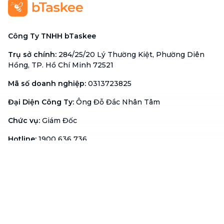
Công Ty TNHH bTaskee
Trụ sở chính
:
284/25/20 Lý Thường Kiệt, Phường Diên
Hồng, TP. Hồ Chí Minh 72521
Mã số doanh nghiệp
:
0313723825
Đại Diện Công Ty
:
Ông Đỗ Đắc Nhân Tâm
Chức vụ
:
Giám Đốc
Hotline
:
1900 636 736
Hỗ trợ khách hàng
:
support@btaskee.com
Hỗ trợ doanh nghiệp
:
btaskee4biz.vn@btaskee.com
Việt Nam
Hỗ trợ
Liên hệ
Khiếu nại