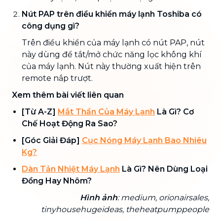
Nút PAP trên điều khiển máy lạnh Toshiba có
công dụng gì?
Trên điều khiển của máy lạnh có nút PAP, nút
này dùng để tắt/mở chức năng lọc không khí
của máy lạnh. Nút này thường xuất hiện trên
remote nắp trượt.
Xem thêm bài viết liên quan
[Từ A-Z]
Mắt Thần Của Máy Lạnh
Là Gì? Cơ
Chế Hoạt Động Ra Sao?
[Góc Giải Đáp]
Cục Nóng Máy Lạnh Bao Nhiêu
Kg?
Dàn Tản Nhiệt Máy Lạnh
Là Gì? Nên Dùng Loại
Đồng Hay Nhôm?
Hình ảnh
: medium, orionairsales,
tinyhousehugeideas, theheatpumppeople