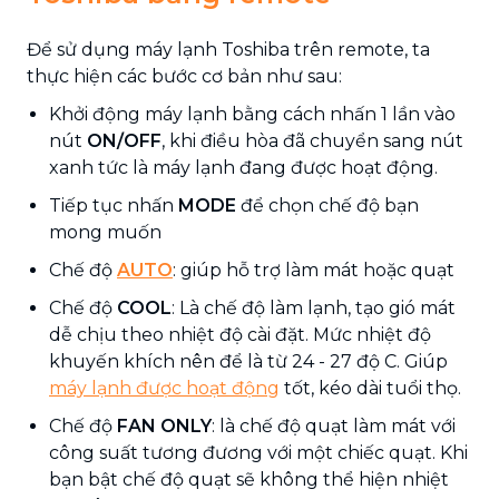
Để sử dụng máy lạnh Toshiba trên remote, ta
thực hiện các bước cơ bản như sau:
Khởi động máy lạnh bằng cách nhấn 1 lần vào
nút
ON/OFF
, khi điều hòa đã chuyển sang nút
xanh tức là máy lạnh đang được hoạt động.
Tiếp tục nhấn
MODE
để chọn chế độ bạn
mong muốn
Chế độ
AUTO
: giúp hỗ trợ làm mát hoặc quạt
Chế độ
COOL
: Là chế độ làm lạnh, tạo gió mát
dễ chịu theo nhiệt độ cài đặt. Mức nhiệt độ
khuyến khích nên để là từ 24 - 27 độ C. Giúp
máy lạnh được hoạt động
tốt, kéo dài tuổi thọ.
Chế độ
FAN ONLY
: là chế độ quạt làm mát với
công suất tương đương với một chiếc quạt. Khi
bạn bật chế độ quạt sẽ không thể hiện nhiệt