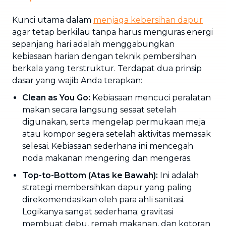
Kunci utama dalam
menjaga kebersihan dapur
agar tetap berkilau tanpa harus menguras energi
sepanjang hari adalah menggabungkan
kebiasaan harian dengan teknik pembersihan
berkala yang terstruktur. Terdapat dua prinsip
dasar yang wajib Anda terapkan:
Clean as You Go:
Kebiasaan mencuci peralatan
makan secara langsung sesaat setelah
digunakan, serta mengelap permukaan meja
atau kompor segera setelah aktivitas memasak
selesai. Kebiasaan sederhana ini mencegah
noda makanan mengering dan mengeras.
Top-to-Bottom
(Atas ke Bawah):
Ini adalah
strategi membersihkan dapur yang paling
direkomendasikan oleh para ahli sanitasi.
Logikanya sangat sederhana; gravitasi
membuat debu, remah makanan, dan kotoran