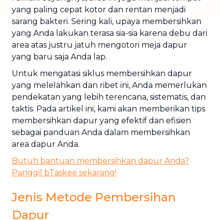
yang paling cepat kotor dan rentan menjadi
sarang bakteri. Sering kali, upaya membersihkan
yang Anda lakukan terasa sia-sia karena debu dari
area atas justru jatuh mengotori meja dapur
yang baru saja Anda lap.
Untuk mengatasi siklus membersihkan dapur
yang melelahkan dan ribet ini, Anda memerlukan
pendekatan yang lebih terencana, sistematis, dan
taktis. Pada artikel ini, kami akan memberikan tips
membersihkan dapur yang efektif dan efisien
sebagai panduan Anda dalam membersihkan
area dapur Anda.
Butuh bantuan membersihkan dapur Anda?
Panggil bTaskee sekarang!
Jenis Metode Pembersihan
Dapur