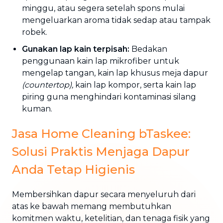
minggu, atau segera setelah spons mulai
mengeluarkan aroma tidak sedap atau tampak
robek.
Gunakan lap kain terpisah:
Bedakan
penggunaan kain lap mikrofiber untuk
mengelap tangan, kain lap khusus meja dapur
(countertop),
kain lap kompor, serta kain lap
piring guna menghindari kontaminasi silang
kuman.
Jasa Home Cleaning bTaskee:
Solusi Praktis Menjaga Dapur
Anda Tetap Higienis
Membersihkan dapur secara menyeluruh dari
atas ke bawah memang membutuhkan
komitmen waktu, ketelitian, dan tenaga fisik yang