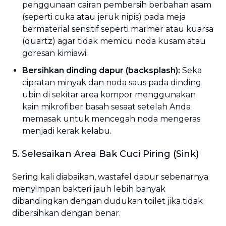
penggunaan cairan pembersih berbahan asam
(seperti cuka atau jeruk nipis) pada meja
bermaterial sensitif seperti marmer atau kuarsa
(quartz) agar tidak memicu noda kusam atau
goresan kimiawi.
Bersihkan dinding dapur
(backsplash):
Seka
cipratan minyak dan noda saus pada dinding
ubin di sekitar area kompor menggunakan
kain mikrofiber basah sesaat setelah Anda
memasak untuk mencegah noda mengeras
menjadi kerak kelabu.
5. Selesaikan Area Bak Cuci Piring (Sink)
Sering kali diabaikan, wastafel dapur sebenarnya
menyimpan bakteri jauh lebih banyak
dibandingkan dengan dudukan toilet jika tidak
dibersihkan dengan benar.