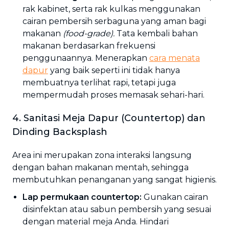
rak kabinet, serta rak kulkas menggunakan
cairan pembersih serbaguna yang aman bagi
makanan
(food-grade).
Tata kembali bahan
makanan berdasarkan frekuensi
penggunaannya. Menerapkan
cara menata
dapur
yang baik seperti ini tidak hanya
membuatnya terlihat rapi, tetapi juga
mempermudah proses memasak sehari-hari.
4. Sanitasi Meja Dapur (Countertop) dan
Dinding Backsplash
Area ini merupakan zona interaksi langsung
dengan bahan makanan mentah, sehingga
membutuhkan penanganan yang sangat higienis.
Lap permukaan
countertop:
Gunakan cairan
disinfektan atau sabun pembersih yang sesuai
dengan material meja Anda. Hindari