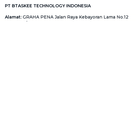
PT BTASKEE TECHNOLOGY INDONESIA
Alamat
:
GRAHA PENA Jalan Raya Kebayoran Lama No.12
Lt. 9, RT.1/RW.1, Grogol Utara, Kebayoran Lama, Jakarta
Selatan, Jakarta 12210
Hotline
:
08111 0007 590
Email
:
cs.id@btaskee.com
Indonesia
Perusahaan
Tentang Kami
Hubungi Kami
Blog
Menjadi Mitra