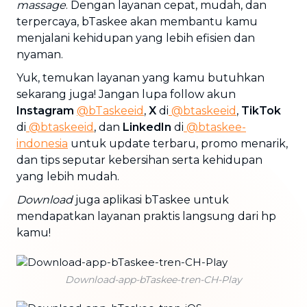
massage
. Dengan layanan cepat, mudah, dan
terpercaya, bTaskee akan membantu kamu
menjalani kehidupan yang lebih efisien dan
nyaman.
Yuk, temukan layanan yang kamu butuhkan
sekarang juga! Jangan lupa follow akun
Instagram
@bTaskeeid
,
X
di
@btaskeeid
,
TikTok
di
@btaskeeid
, dan
LinkedIn
di
@btaskee-
indonesia
untuk update terbaru, promo menarik,
dan tips seputar kebersihan serta kehidupan
yang lebih mudah.
Download
juga aplikasi bTaskee untuk
mendapatkan layanan praktis langsung dari hp
kamu!
Download-app-bTaskee-tren-CH-Play