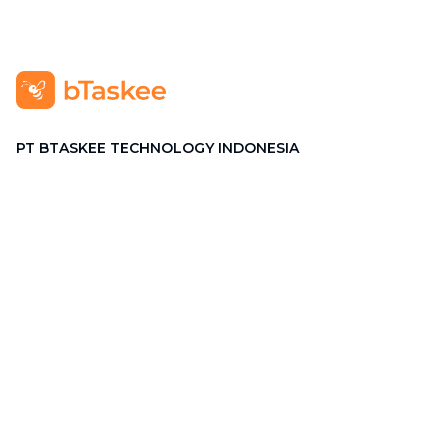
PT BTASKEE TECHNOLOGY INDONESIA
Alamat
:
GRAHA PENA Jalan Raya Kebayoran Lama No.12
Lt. 9, RT.1/RW.1, Grogol Utara, Kebayoran Lama, Jakarta
Selatan, Jakarta 12210
Hotline
:
08111 0007 590
Email
:
cs.id@btaskee.com
Indonesia
Perusahaan