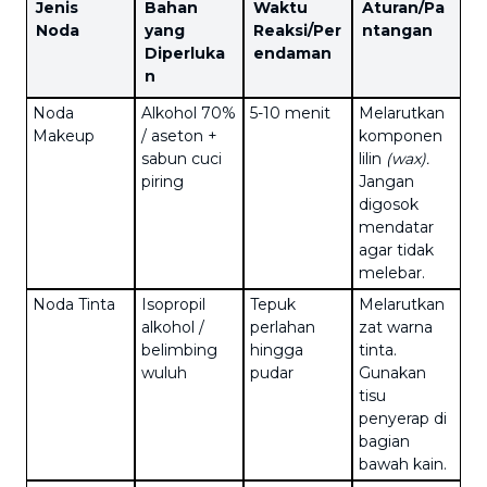
Jenis
Bahan
Waktu
Aturan/Pa
Noda
yang
Reaksi
/Per
ntangan
Diperluka
endaman
n
Noda
Alkohol 70%
5-10 menit
Melarutkan
Makeup
/ aseton +
komponen
sabun cuci
lilin
(wax).
piring
Jangan
digosok
mendatar
agar tidak
melebar.
Noda Tinta
Isopropil
Tepuk
Melarutkan
alkohol /
perlahan
zat warna
belimbing
hingga
tinta.
wuluh
pudar
Gunakan
tisu
penyerap di
bagian
bawah kain.