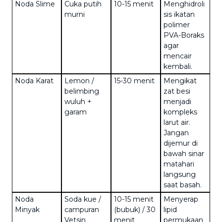
Noda Slime
Cuka putih
10-15 menit
Menghidroli
murni
sis ikatan
polimer
PVA-Boraks
agar
mencair
kembali.
Noda Karat
Lemon /
15-30 menit
Mengikat
belimbing
zat besi
wuluh +
menjadi
garam
kompleks
larut air.
Jangan
dijemur di
bawah sinar
matahari
langsung
saat basah.
Noda
Soda kue /
10-15 menit
Menyerap
Minyak
campuran
(bubuk) / 30
lipid
Vetsin
menit
permukaan