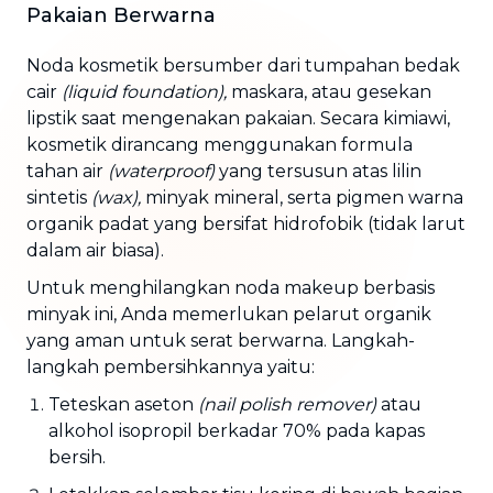
Pakaian Berwarna
Noda kosmetik bersumber dari tumpahan bedak
cair
(liquid foundation),
maskara, atau gesekan
lipstik saat mengenakan pakaian. Secara kimiawi,
kosmetik dirancang menggunakan formula
tahan air
(waterproof)
yang tersusun atas lilin
sintetis
(wax),
minyak mineral, serta pigmen warna
organik padat yang bersifat hidrofobik (tidak larut
dalam air biasa).
Untuk menghilangkan noda makeup berbasis
minyak ini, Anda memerlukan pelarut organik
yang aman untuk serat berwarna. Langkah-
langkah pembersihkannya yaitu:
Teteskan aseton
(nail polish remover)
atau
alkohol isopropil berkadar 70% pada kapas
bersih.