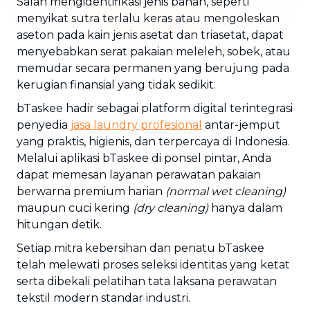
Salah mengidentifikasi jenis bahan, seperti
menyikat sutra terlalu keras atau mengoleskan
aseton pada kain jenis asetat dan triasetat, dapat
menyebabkan serat pakaian meleleh, sobek, atau
memudar secara permanen yang berujung pada
kerugian finansial yang tidak sedikit.
bTaskee hadir sebagai platform digital terintegrasi
penyedia
jasa
laundry
profesional
antar-jemput
yang praktis, higienis, dan terpercaya di Indonesia.
Melalui aplikasi bTaskee di ponsel pintar, Anda
dapat memesan layanan perawatan pakaian
berwarna premium harian
(normal wet cleaning)
maupun cuci kering
(dry cleaning)
hanya dalam
hitungan detik.
Setiap mitra kebersihan dan penatu bTaskee
telah melewati proses seleksi identitas yang ketat
serta dibekali pelatihan tata laksana perawatan
tekstil modern standar industri.