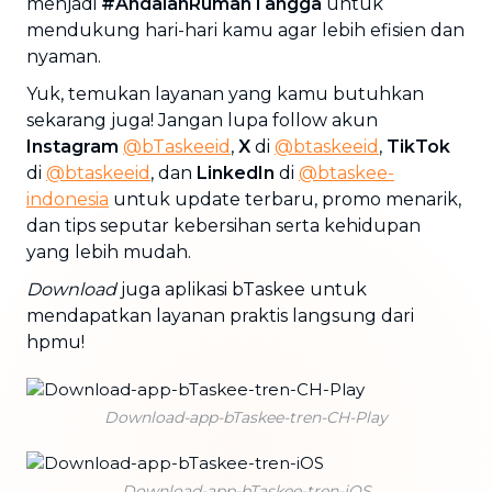
menjadi
#AndalanRumahTangga
untuk
mendukung hari-hari kamu agar lebih efisien dan
nyaman.
Yuk, temukan layanan yang kamu butuhkan
sekarang juga! Jangan lupa follow akun
Instagram
@bTaskeeid
,
X
di
@btaskeeid
,
TikTok
di
@btaskeeid
, dan
LinkedIn
di
@btaskee-
indonesia
untuk update terbaru, promo menarik,
dan tips seputar kebersihan serta kehidupan
yang lebih mudah.
Download
juga aplikasi bTaskee untuk
mendapatkan layanan praktis langsung dari
hpmu!
Download-app-bTaskee-tren-CH-Play
Download-app-bTaskee-tren-iOS