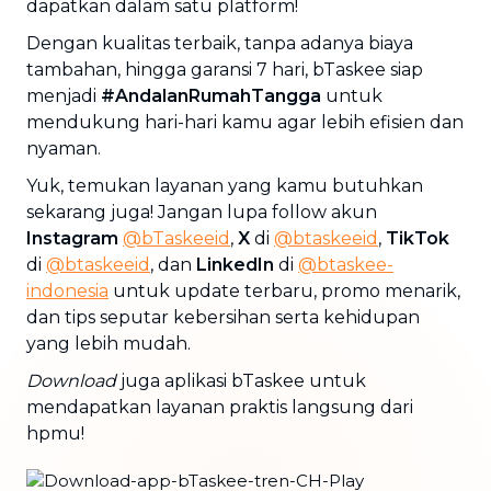
dapatkan dalam satu platform!
Dengan kualitas terbaik, tanpa adanya biaya
tambahan, hingga garansi 7 hari, bTaskee siap
menjadi
#AndalanRumahTangga
untuk
mendukung hari-hari kamu agar lebih efisien dan
nyaman.
Yuk, temukan layanan yang kamu butuhkan
sekarang juga! Jangan lupa follow akun
Instagram
@bTaskeeid
,
X
di
@btaskeeid
,
TikTok
di
@btaskeeid
, dan
LinkedIn
di
@btaskee-
indonesia
untuk update terbaru, promo menarik,
dan tips seputar kebersihan serta kehidupan
yang lebih mudah.
Download
juga aplikasi bTaskee untuk
mendapatkan layanan praktis langsung dari
hpmu!