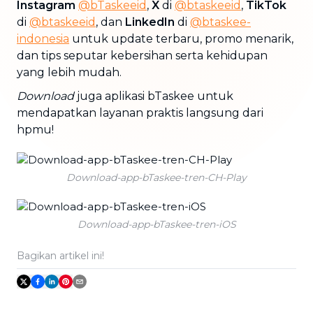
Instagram
@bTaskeeid
,
X
di
@btaskeeid
,
TikTok
di
@btaskeeid
, dan
LinkedIn
di
@btaskee-
indonesia
untuk update terbaru, promo menarik,
dan tips seputar kebersihan serta kehidupan
yang lebih mudah.
Download
juga aplikasi bTaskee untuk
mendapatkan layanan praktis langsung dari
hpmu!
Download-app-bTaskee-tren-CH-Play
Download-app-bTaskee-tren-iOS
Bagikan artikel ini!