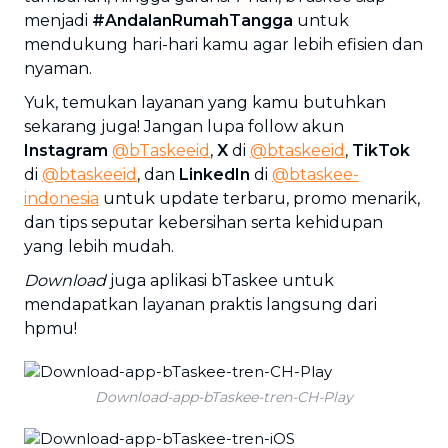
menjadi
#AndalanRumahTangga
untuk
mendukung hari-hari kamu agar lebih efisien dan
nyaman.
Yuk, temukan layanan yang kamu butuhkan
sekarang juga! Jangan lupa follow akun
Instagram
@bTaskeeid
,
X
di
@btaskeeid
,
TikTok
di
@btaskeeid
, dan
LinkedIn
di
@btaskee-
indonesia
untuk update terbaru, promo menarik,
dan tips seputar kebersihan serta kehidupan
yang lebih mudah.
Download
juga aplikasi bTaskee untuk
mendapatkan layanan praktis langsung dari
hpmu!
Download-app-bTaskee-tren-CH-Play