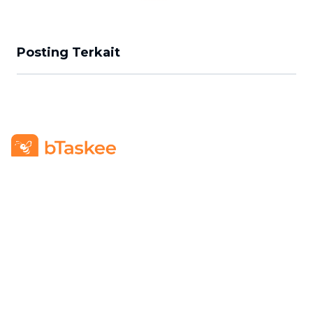
Posting Terkait
PT BTASKEE TECHNOLOGY INDONESIA
Alamat
:
GRAHA PENA Jalan Raya Kebayoran Lama No.12
Lt. 9, RT.1/RW.1, Grogol Utara, Kebayoran Lama, Jakarta
Selatan, Jakarta 12210
Hotline
:
08111 0007 590
Email
:
cs.id@btaskee.com