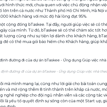
ới hình thức mới, chưa quen với việc chủ động nhận v
ố lớn trên cả nước như Thành phố Hồ Chí Minh, Hà Nội v
.000 khách hàng với mức độ hài lòng đạt 95%.
một cộng đồng bTaskee. Tại đây, người giúp việc sẽ có 
ngày của mình. Từ đó, bTaskee sẽ có thể chăm sóc tốt h
ất lượng cũng như sự tiện lợi dành cho khách hàng, bTa
 để có thể mua gói bảo hiểm cho Khách hàng, giúp khá
ết định đường đi của dự án bTaskee - Ứng dụng Giúp việc nhà theo
t lõi mà mình mang lại, cũng như lời giải cho bài toán c
iển và mở rộng thêm 8 tỉnh thành trên khắp cả nước, mở 
g nghề nghiệp cho đội ngũ nhân viên và các cộng tác v
 lõi là yếu tố quyết định sự sống còn của một Start up, giá 
ng định.