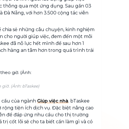
iệc thông qua một ứng dụng. Sau gần 03
à Đà Nẵng, với hơn 3.500 cộng tác viên
thể chia sẻ những câu chuyện, kinh nghiệm
ơn cho người giúp việc, đem đến một môi
skee đã nỗ lực hết mình để sau hơn 1
ch hàng an tâm hơn trong quá trình trải
 giờ. (Ảnh: bTaskee)
ung cầu của ngành
Giúp việc nhà
. bTaskee
rộng tiện ích dịch vụ. Đặc biệt nâng cao
iên để đáp ứng nhu cầu cho thị trường
trị cốt lõi sẽ cho ta biết cần làm gì và có