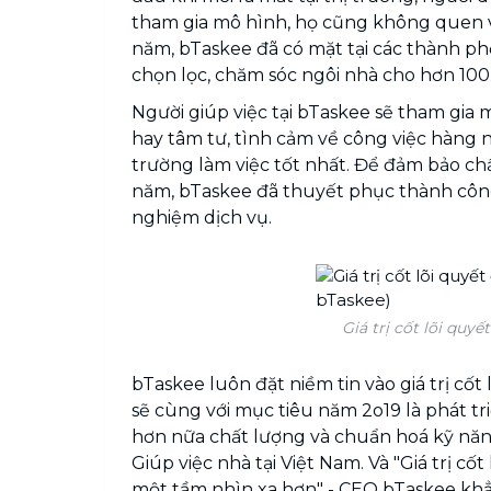
tham gia mô hình, họ cũng không quen v
năm, bTaskee đã có mặt tại các thành ph
chọn lọc, chăm sóc ngôi nhà cho hơn 100
Người giúp việc tại bTaskee sẽ tham gia 
hay tâm tư, tình cảm về công việc hàng 
trường làm việc tốt nhất. Để đảm bảo ch
năm, bTaskee đã thuyết phục thành công
nghiệm dịch vụ.
Giá trị cốt lõi quy
bTaskee luôn đặt niềm tin vào giá trị cố
sẽ cùng với mục tiêu năm 2o19 là phát tr
hơn nữa chất lượng và chuẩn hoá kỹ năn
Giúp việc nhà tại Việt Nam. Và "Giá trị cốt
một tầm nhìn xa hơn" - CEO bTaskee khẳ