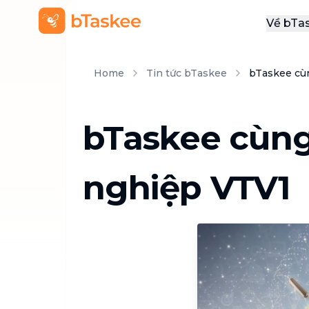
Về bTa
Giới
Home
Tin tức bTaskee
bTaskee cù
Thôn
Khu
bTaskee cùng
Tuy
Liên
nghiệp VTV1