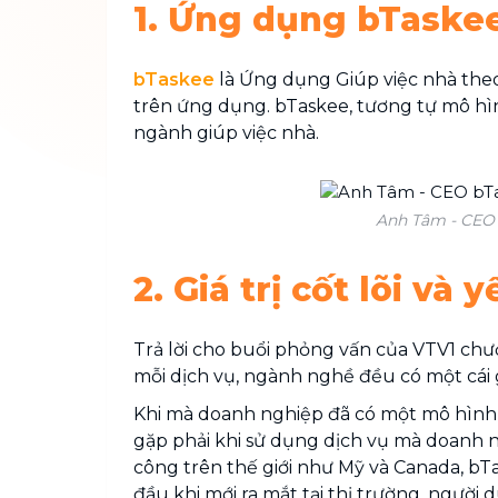
1. Ứng dụng bTaskee
bTaskee
là Ứng dụng Giúp việc nhà theo
trên ứng dụng. bTaskee, tương tự mô hìn
ngành giúp việc nhà.
Anh Tâm - CEO b
2. Giá trị cốt lõi v
Trả lời cho buổi phỏng vấn của VTV1 chư
mỗi dịch vụ, ngành nghề đều có một cái giá
Khi mà doanh nghiệp đã có một mô hình 
gặp phải khi sử dụng dịch vụ mà doanh n
công trên thế giới như Mỹ và Canada, bTa
đầu khi mới ra mắt tại thị trường, người 