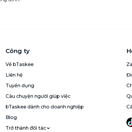
Công ty
H
Về bTaskee
Za
Liên hệ
Đi
n
Tuyển dụng
Ch
Câu chuyện người giúp việc
Qu
bTaskee dành cho doanh nghiệp
Câ
Blog
Trở thành đối tác