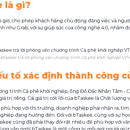
 là gì?
 giờ, cho phép khách hàng chủ động đăng việc và người g
h như Grab, với sự giúp sức của công nghệ 4.0, nhằm đơn
Taskee trả lời phỏng vấn chương trình Cà phê khởi nghiệp VTV1
à yếu tố xác định thành công 
ơng trình Cà phê khởi nghiệp, ông Đỗ Đắc Nhân Tâm - CE
 trị riêng. Cái giá trị cốt lõi của bTaskee là Chất lượng
phù hợp với thị trường, doanh nghiệp phải nhận ra, tì
ghiệp đang hướng đến. Đối với bTaskee, cùng với sự học
skee cũng đã phải thay đổi rất nhiều để phù hợp với văn 
dùng vẫn nghĩ bTaskee là một công ty môi giới người giúp