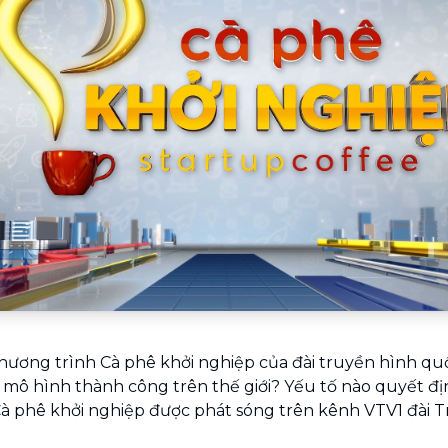
Chuyển nhà trọn gói, không lo dọn
dẹp nơi đi nơi đến
Vệ sinh công nghiệp
NEW
Vệ sinh chuyên nghiệp cho văn
phòng, nhà xưởng, công trình lớn
hương trình Cà phê khởi nghiệp của đài truyền hình qu
 mô hình thành công trên thế giới? Yếu tố nào quyết đị
 Cà phê khởi nghiệp được phát sóng trên kênh VTV1 đài 