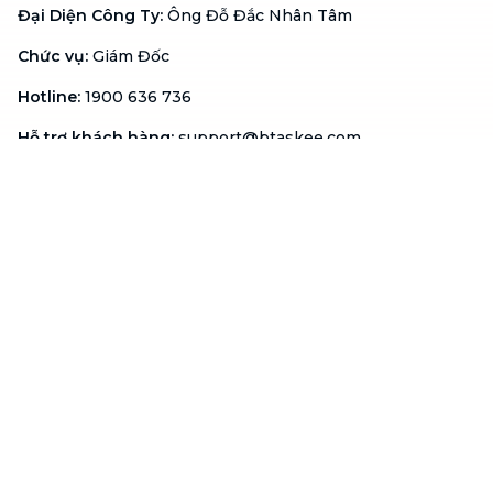
Đại Diện Công Ty
:
Ông Đỗ Đắc Nhân Tâm
Chức vụ
:
Giám Đốc
Hotline
:
1900 636 736
Hỗ trợ khách hàng
:
support@btaskee.com
Hỗ trợ doanh nghiệp
:
btaskee4biz.vn@btaskee.com
Việt Nam
Hỗ trợ
Liên hệ
Khiếu nại
Công ty
Về bTaskee
Liên hệ
Tuyển dụng
Câu chuyện người giúp