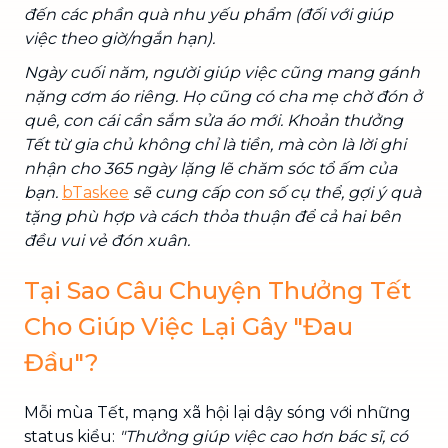
đến các phần quà nhu yếu phẩm (đối với giúp
việc theo giờ/ngắn hạn).
Ngày cuối năm, người giúp việc cũng mang gánh
nặng cơm áo riêng. Họ cũng có cha mẹ chờ đón ở
quê, con cái cần sắm sửa áo mới. Khoản thưởng
Tết từ gia chủ không chỉ là tiền, mà còn là lời ghi
nhận cho 365 ngày lặng lẽ chăm sóc tổ ấm của
bạn.
bTaskee
sẽ cung cấp con số cụ thể, gợi ý quà
tặng phù hợp và cách thỏa thuận để cả hai bên
đều vui vẻ đón xuân.
Tại Sao Câu Chuyện Thưởng Tết
Cho Giúp Việc Lại Gây "Đau
Đầu"?
Mỗi mùa Tết, mạng xã hội lại dậy sóng với những
status kiểu:
"Thưởng giúp việc cao hơn bác sĩ, có