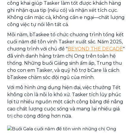
công khai giúp Tasker làm tốt được khách hàng
ghi nhận qua tip (nếu có) và nhận xét tích cực.
Không cần mặc cả, không cần e ngại—chất lượng
công việc tự nói lên tất cả.
Mỗi năm, bTaskee tổ chức chương trình tổng kết
cuối năm để tôn vinh Tasker xuất sắc. Năm 2025,
chương trình với chủ đề "
BEYOND THE DECADE
"
đã vinh danh hàng trăm chị Ong trên toàn hệ
thống. Những buổi Giáng sinh ấm áp, Trung thu
cho con em Tasker, và quỹ hỗ trợ bCare là cách
bTaskee chăm sóc đội ngũ của mình.
Với mô hình ứng dụng hiện đại, việc thưởng Tết
không còn là nỗi lo khó xử. Tasker tích lũy phúc
lợi từ nhiều nguồn một cách công bằng để nâng
cao chất lượng cuộc sống và mang lại nhiều giá
trị cho cộng đồng hơn nữa.