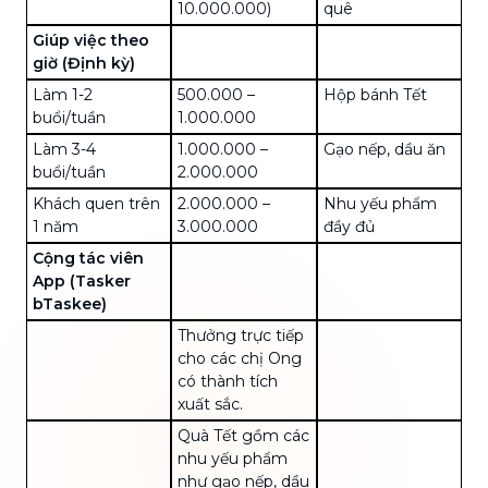
10.000.000)
quê
Giúp việc theo
giờ (Định kỳ)
Làm 1-2
500.000 –
Hộp bánh Tết
buổi/tuần
1.000.000
Làm 3-4
1.000.000 –
Gạo nếp, dầu ăn
buổi/tuần
2.000.000
Khách quen trên
2.000.000 –
Nhu yếu phẩm
1 năm
3.000.000
đầy đủ
Cộng tác viên
App (Tasker
bTaskee)
Thưởng trực tiếp
cho các chị Ong
có thành tích
xuất sắc.
Quà Tết gồm các
nhu yếu phẩm
như gạo nếp, dầu