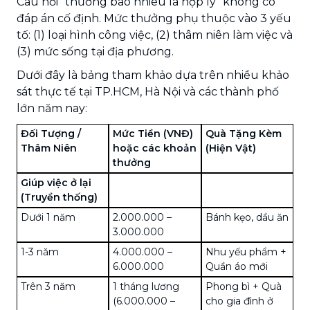
Câu hỏi "thưởng bao nhiêu là hợp lý" không có
đáp án cố định. Mức thưởng phụ thuộc vào 3 yếu
tố: (1) loại hình công việc, (2) thâm niên làm việc và
(3) mức sống tại địa phương.
Dưới đây là bảng tham khảo dựa trên nhiều khảo
sát thực tế tại TP.HCM, Hà Nội và các thành phố
lớn năm nay:
Đối Tượng /
Mức Tiền (VNĐ)
Quà Tặng Kèm
Thâm Niên
hoặc các khoản
(Hiện Vật)
thưởng
Giúp việc ở lại
(Truyền thống)
Dưới 1 năm
2.000.000 –
Bánh kẹo, dầu ăn
3.000.000
1-3 năm
4.000.000 –
Nhu yếu phẩm +
6.000.000
Quần áo mới
Trên 3 năm
1 tháng lương
Phong bì + Quà
(6.000.000 –
cho gia đình ở