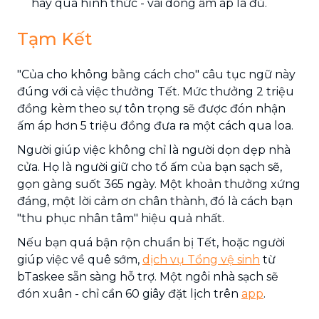
hay quá hình thức - vài dòng ấm áp là đủ.
Tạm Kết
"Của cho không bằng cách cho" câu tục ngữ này
đúng với cả việc thưởng Tết. Mức thưởng 2 triệu
đồng kèm theo sự tôn trọng sẽ được đón nhận
ấm áp hơn 5 triệu đồng đưa ra một cách qua loa.
Người giúp việc không chỉ là người dọn dẹp nhà
cửa. Họ là người giữ cho tổ ấm của bạn sạch sẽ,
gọn gàng suốt 365 ngày. Một khoản thưởng xứng
đáng, một lời cảm ơn chân thành, đó là cách bạn
"thu phục nhân tâm" hiệu quả nhất.
Nếu bạn quá bận rộn chuẩn bị Tết, hoặc người
giúp việc về quê sớm,
dịch vụ Tổng vệ sinh
từ
bTaskee sẵn sàng hỗ trợ. Một ngôi nhà sạch sẽ
đón xuân - chỉ cần 60 giây đặt lịch trên
app
.