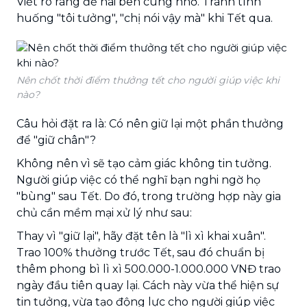
Viết rõ ràng để hai bên cùng nhớ. Tránh tình
huống "tôi tưởng", "chị nói vậy mà" khi Tết qua.
Nên chốt thời điểm thưởng tết cho người giúp việc khi
nào?
Câu hỏi đặt ra là: Có nên giữ lại một phần thưởng
để "giữ chân"?
Không nên vì sẽ tạo cảm giác không tin tưởng.
Người giúp việc có thể nghĩ bạn nghi ngờ họ
"bùng" sau Tết. Do đó, trong trường hợp này gia
chủ cần mềm mại xử lý như sau:
Thay vì "giữ lại", hãy đặt tên là "lì xì khai xuân".
Trao 100% thưởng trước Tết, sau đó chuẩn bị
thêm phong bì lì xì 500.000-1.000.000 VNĐ trao
ngày đầu tiên quay lại. Cách này vừa thể hiện sự
tin tưởng, vừa tạo động lực cho người giúp việc