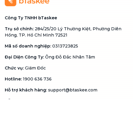
Công Ty TNHH bTaskee
Trụ sở chính
:
284/25/20 Lý Thường Kiệt, Phường Diên
Hồng, TP. Hồ Chí Minh 72521
Mã số doanh nghiệp
:
0313723825
Đại Diện Công Ty
:
Ông Đỗ Đắc Nhân Tâm
Chức vụ
:
Giám Đốc
Hotline
:
1900 636 736
Hỗ trợ khách hàng
:
support@btaskee.com
Hỗ trợ doanh nghiệp
:
btaskee4biz.vn@btaskee.com
Việt Nam
Hỗ trợ
Liên hệ
Khiếu nại