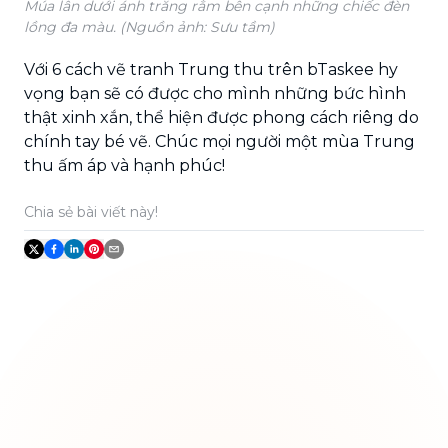
Múa lân dưới ánh trăng rằm bên cạnh những chiếc đèn
lồng đa màu. (Nguồn ảnh: Sưu tầm)
Với 6 cách vẽ tranh Trung thu trên bTaskee hy
vọng bạn sẽ có được cho mình những bức hình
thật xinh xắn, thể hiện được phong cách riêng do
chính tay bé vẽ. Chúc mọi người một mùa Trung
thu ấm áp và hạnh phúc!
Chia sẻ bài viết này!