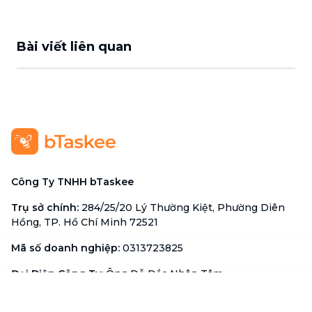
Bài viết liên quan
Công Ty TNHH bTaskee
Trụ sở chính
:
284/25/20 Lý Thường Kiệt, Phường Diên
Hồng, TP. Hồ Chí Minh 72521
Mã số doanh nghiệp
:
0313723825
Đại Diện Công Ty
:
Ông Đỗ Đắc Nhân Tâm
Chức vụ
:
Giám Đốc