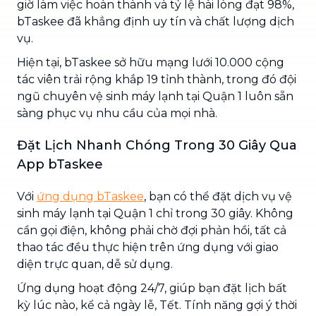
giờ làm việc hoàn thành và tỷ lệ hài lòng đạt 98%,
bTaskee đã khẳng định uy tín và chất lượng dịch
vụ.
Hiện tại, bTaskee sở hữu mạng lưới 10.000 cộng
tác viên trải rộng khắp 19 tỉnh thành, trong đó đội
ngũ chuyên vệ sinh máy lạnh tại Quận 1 luôn sẵn
sàng phục vụ nhu cầu của mọi nhà.
Đặt Lịch Nhanh Chóng Trong 30 Giây Qua
App bTaskee
Với
ứng dụng bTaskee
, bạn có thể đặt dịch vụ vệ
sinh máy lạnh tại Quận 1 chỉ trong 30 giây. Không
cần gọi điện, không phải chờ đợi phản hồi, tất cả
thao tác đều thực hiện trên ứng dụng với giao
diện trực quan, dễ sử dụng.
Ứng dụng hoạt động 24/7, giúp bạn đặt lịch bất
kỳ lúc nào, kể cả ngày lễ, Tết. Tính năng gợi ý thời