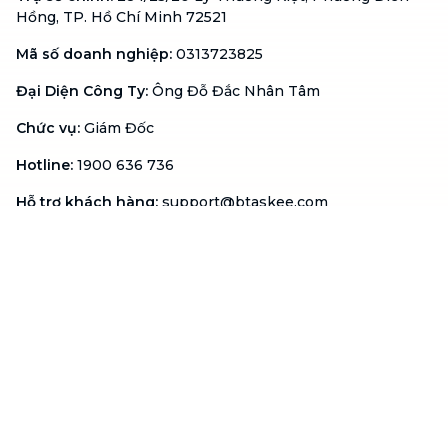
Hồng, TP. Hồ Chí Minh 72521
Mã số doanh nghiệp
:
0313723825
Đại Diện Công Ty
:
Ông Đỗ Đắc Nhân Tâm
Chức vụ
:
Giám Đốc
Hotline
:
1900 636 736
Hỗ trợ khách hàng
:
support@btaskee.com
Hỗ trợ doanh nghiệp
:
btaskee4biz.vn@btaskee.com
Việt Nam
Hỗ trợ
Liên hệ
Khiếu nại
Công ty