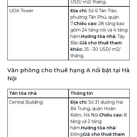
USD/ m2/ tháng.
UOA Tower
Địa chỉ:
Số 6 Tân Trào,
phường Tân Phú, quận
7.
Chiều cao:
28 tầng bao
gồm 24 tầng nổi và 4 tầng
hầm.
Hướng tòa nhà:
Tây
Bắc.
Giá cho thuê tham
khảo:
25 - 30 USD/ m2/
tháng.
Văn phòng cho thuê hạng A nổi bật tại Hà
Nội
Tên tòa nhà
Thông tin
Central Building
Địa chỉ:
Số 31 đường Hai
Bà Trưng, quận Hoàn
Kiếm, Hà Nội.
Chiều cao:
8
tầng và 2 tầng
hầm.
Hướng tòa nhà:
Đông
Giá cho thuê tham