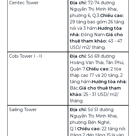
Centec Tower
Địa chỉ:
72-74 đường
Nguyễn Thị Minh Khai,
phường 6, Q.3.
Chiều cao:
29 tầng bao gồm 26 tầng
nổi và 3 hầm.
Hướng tòa
nhà:
Đông Nam.
Giá cho
thuê tham khảo:
43 - 47
USD/ m2/ tháng.
Cobi Tower I - II
Địa chỉ:
Số
69 đường
Hoàng Văn Thái, Tân Phú,
Quận 7.
Chiều cao:
2 tòa
tháp cao 17 và 20 tầng, 2
tầng hầm.
Hướng tòa nhà:
Bắc.
Giá cho thuê tham
khảo:
25 - 31 USD/ m2/
tháng.
Sailing Tower
Địa chỉ:
Số
51 đường
Nguyễn Thị Minh Khai,
phường Bến Nghé,
Q.1.
Chiều cao:
22 tầng nổi
(tầng 2 đến tầng 15 là văn