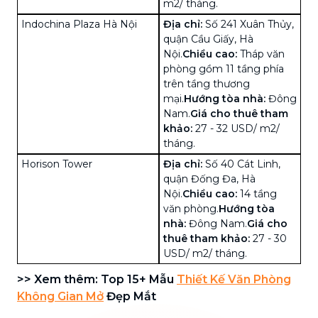
m2/ tháng.
Indochina Plaza Hà Nội
Địa chỉ:
Số 241 Xuân Thủy,
quận Cầu Giấy, Hà
Nội.
Chiều cao:
Tháp văn
phòng gồm 11 tầng phía
trên tầng thương
mại.
Hướng tòa nhà:
Đông
Nam.
Giá cho thuê tham
khảo:
27 - 32 USD/ m2/
tháng.
Horison Tower
Địa chỉ:
Số 40 Cát Linh,
quận Đống Đa, Hà
Nội.
Chiều cao:
14 tầng
văn phòng.
Hướng tòa
nhà:
Đông Nam.
Giá cho
thuê tham khảo:
27 - 30
USD/ m2/ tháng.
>> Xem thêm: Top 15+ Mẫu
Thiết Kế Văn Phòng
Không Gian Mở
Đẹp Mắt