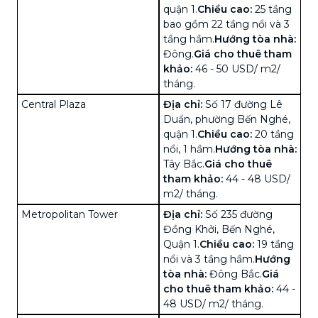
quận 1.
Chiều cao:
25 tầng
bao gồm 22 tầng nổi và 3
tầng hầm.
Hướng tòa nhà:
Đông.
Giá cho thuê tham
khảo:
46 - 50 USD/ m2/
tháng.
Central Plaza
Địa chỉ:
Số 17 đường Lê
Duẩn, phường Bến Nghé,
quận 1.
Chiều cao:
20 tầng
nổi, 1 hầm.
Hướng tòa nhà:
Tây Bắc.
Giá cho thuê
tham khảo:
44 - 48 USD/
m2/ tháng.
Metropolitan Tower
Địa chỉ:
Số 235 đường
Đồng Khởi, Bến Nghé,
Quận 1.
Chiều cao:
19 tầng
nổi và 3 tầng hầm.
Hướng
tòa nhà:
Đông Bắc.
Giá
cho thuê tham khảo:
44 -
48 USD/ m2/ tháng.