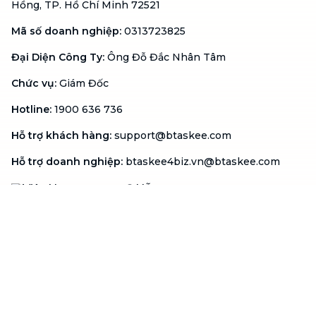
Hồng, TP. Hồ Chí Minh 72521
Mã số doanh nghiệp
:
0313723825
Đại Diện Công Ty
:
Ông Đỗ Đắc Nhân Tâm
Chức vụ
:
Giám Đốc
Hotline
:
1900 636 736
Hỗ trợ khách hàng
:
support@btaskee.com
Hỗ trợ doanh nghiệp
:
btaskee4biz.vn@btaskee.com
Việt Nam
Hỗ trợ
Liên hệ
Khiếu nại
Công ty