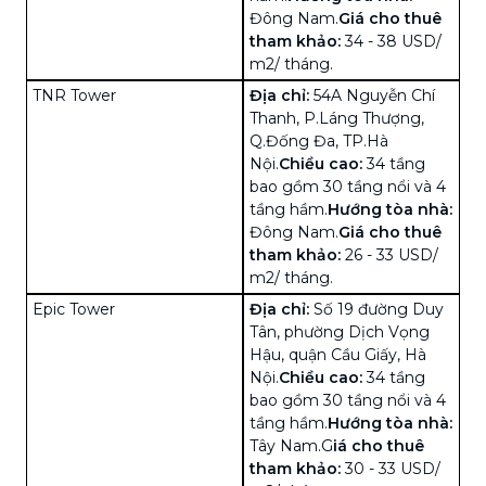
Đông Nam.
Giá cho thuê
tham khảo:
34 - 38 USD/
m2/ tháng.
TNR Tower
Địa chỉ:
54A Nguyễn Chí
Thanh, P.Láng Thượng,
Q.Đống Đa, TP.Hà
Nội.
Chiều cao:
34 tầng
bao gồm 30 tầng nổi và 4
tầng hầm.
Hướng tòa nhà:
Đông Nam.
Giá cho thuê
tham khảo:
26 - 33 USD/
m2/ tháng.
Epic Tower
Địa chỉ:
Số 19 đường Duy
Tân, phường Dịch Vọng
Hậu, quận Cầu Giấy, Hà
Nội.
Chiều cao:
34 tầng
bao gồm 30 tầng nổi và 4
tầng hầm.
Hướng tòa nhà:
Tây Nam.
G
iá cho thuê
tham khảo:
30 - 33 USD/