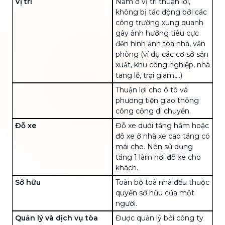
Vị trí
Nằm ở vị trí thuận lợi,
không bị tác động bởi các
công trường xung quanh
gây ảnh hưởng tiêu cực
đến hình ảnh tòa nhà, văn
phòng (ví dụ các cơ sở sản
xuất, khu công nghiệp, nhà
tang lễ, trại giam,...)
Thuận lợi cho ô tô và
phương tiện giao thông
công cộng di chuyển.
Đỗ xe
Đỗ xe dưới tầng hầm hoặc
đỗ xe ở nhà xe cao tầng có
mái che. Nên sử dụng
tầng 1 làm nơi đỗ xe cho
khách.
Sở hữu
Toàn bộ toà nhà đều thuộc
quyền sở hữu của một
người.
Quản lý và dịch vụ tòa
Được quản lý bởi công ty