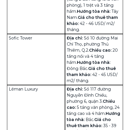
phòng), 1 trệt và 3 tầng
hầm.
Hướng tòa nhà:
Tây
Nam.
Giá cho thuê tham
khảo:
42 - 46 USD/ m2/
tháng.
Sofic Tower
Địa chỉ:
Số 10 đường Mai
Chí Thọ, phường Thủ
Thiêm, Q.2.
Chiều cao:
20
tầng nổi và 4 tầng
hầm.
Hướng tòa nhà:
Đông Bắc.
Giá cho thuê
tham khảo:
42 - 45 USD/
m2/ tháng.
Léman Luxury
Địa chỉ:
Số 117 đường
Nguyễn Đình Chiểu,
phường 6, quận 3.
Chiều
cao:
5 tầng văn phòng, 24
tầng cao và 4 hầm.
Hướng
tòa nhà:
Bắc.
Giá cho
thuê tham khảo:
35 - 39