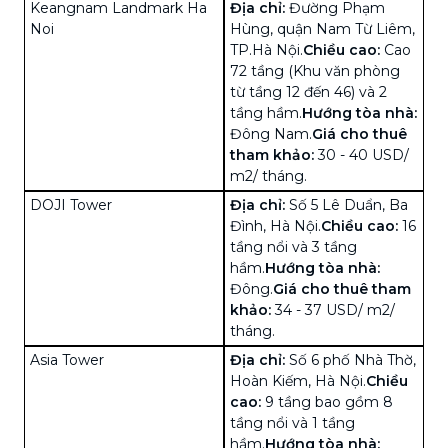
Keangnam Landmark Ha
Địa chỉ:
Đường Phạm
Noi
Hùng, quận Nam Từ Liêm,
TP.Hà Nội.
Chiều cao:
Cao
72 tầng (Khu văn phòng
từ tầng 12 đến 46) và 2
tầng hầm.
Hướng tòa nhà:
Đông Nam.
Giá cho thuê
tham khảo:
30 - 40 USD/
m2/ tháng.
DOJI Tower
Địa chỉ:
Số 5 Lê Duẩn, Ba
Đình, Hà Nội.
Chiều cao:
16
tầng nổi và 3 tầng
hầm.
Hướng tòa nhà:
Đông.
Giá cho thuê tham
khảo:
34 - 37 USD/ m2/
tháng.
Asia Tower
Địa chỉ:
Số 6 phố Nhà Thờ,
Hoàn Kiếm, Hà Nội.
Chiều
cao:
9 tầng bao gồm 8
tầng nổi và 1 tầng
hầm.
Hướng tòa nhà: