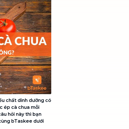
ều chất dinh dưỡng có
ớc ép cà chua mỗi
âu hỏi này thì bạn
 cùng bTaskee dưới