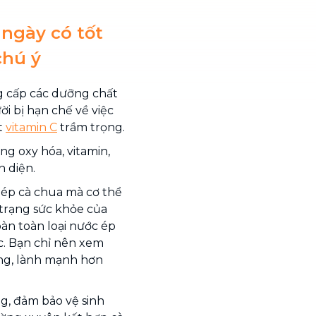
ngày có tốt
chú ý
g cấp các dưỡng chất
ời bị hạn chế về việc
t
vitamin C
trầm trọng.
g oxy hóa, vitamin,
 diện.
 ép cà chua mà cơ thể
trạng sức khỏe của
oàn toàn loại nước ép
c. Bạn chỉ nên xem
ạng, lành mạnh hơn
g, đảm bảo vệ sinh