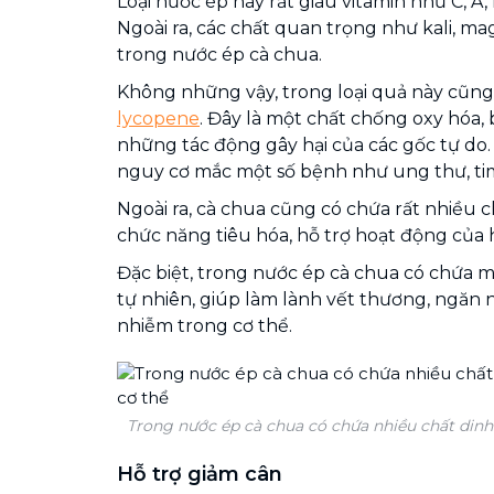
Loại nước ép này rất giàu vitamin như C, A,
Ngoài ra, các chất quan trọng như kali, ma
trong nước ép cà chua.
Không những vậy, trong loại quả này cũng
lycopene
. Đây là một chất chống oxy hóa, 
những tác động gây hại của các gốc tự do.
nguy cơ mắc một số bệnh như ung thư, tim 
Ngoài ra, cà chua cũng có chứa rất nhiều ch
chức năng tiêu hóa, hỗ trợ hoạt động của h
Đặc biệt, trong nước ép cà chua có chứa 
tự nhiên, giúp làm lành vết thương, ngăn 
nhiễm trong cơ thể.
Trong nước ép cà chua có chứa nhiều chất dinh
Hỗ trợ giảm cân