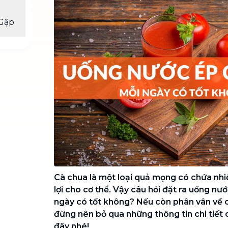
Chuyển nhà trọn gói, không lo dọn
dẹp nơi đi nơi đến
Gặp
Vệ sinh công nghiệp
NEW
Vệ sinh chuyên nghiệp cho văn
phòng, nhà xưởng, công trình lớn
Cà chua là một loại quả mọng có chứa nhi
lợi cho cơ thể. Vậy câu hỏi đặt ra uống nư
ngày có tốt không? Nếu còn phân vân về c
đừng nên bỏ qua những thông tin chi tiết
đây nhé!