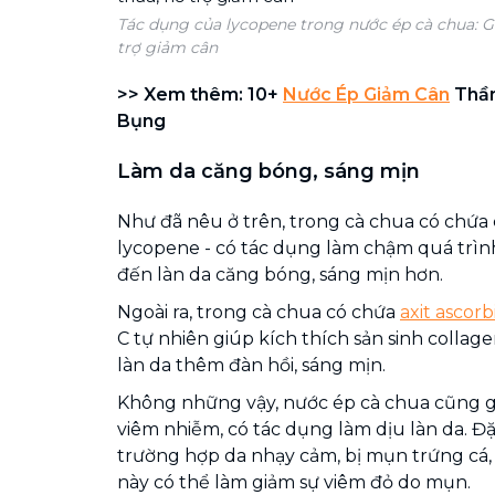
Tác dụng của lycopene trong nước ép cà chua: G
trợ giảm cân
>> Xem thêm: 10+
Nước Ép Giảm Cân
Thần
Bụng
Làm da căng bóng, sáng mịn
Như đã nêu ở trên, trong cà chua có chứa
lycopene - có tác dụng làm chậm quá trìn
đến làn da căng bóng, sáng mịn hơn.
Ngoài ra, trong cà chua có chứa
axit ascorb
C tự nhiên giúp kích thích sản sinh collag
làn da thêm đàn hồi, sáng mịn.
Không những vậy, nước ép cà chua cũng g
viêm nhiễm, có tác dụng làm dịu làn da. Đ
trường hợp da nhạy cảm, bị mụn trứng cá,
này có thể làm giảm sự viêm đỏ do mụn.