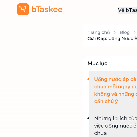
Về bTa
Giới
Trang chủ
Blog
Thôn
Giải Đáp: Uống Nước 
Khu
Tuy
Mục lục
Liên
Uống nước ép cà
chua mỗi ngày có
không và những 
cần chú ý
Những lợi ích củ
việc uống nước é
chua