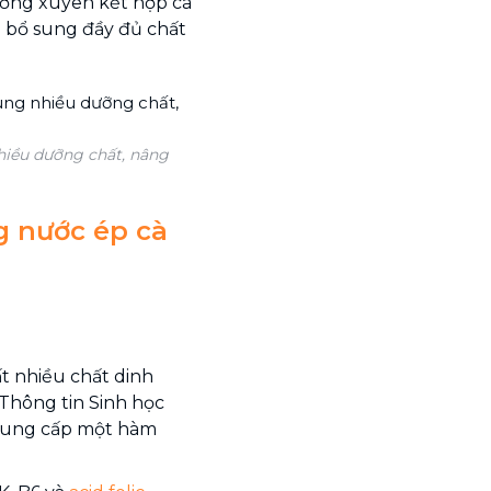
hường xuyên kết hợp cà
ể bổ sung đầy đủ chất
hiều dưỡng chất, nâng
g nước ép cà
t nhiều chất dinh
Thông tin Sinh học
 cung cấp một hàm