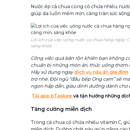
Nước ép cà chua cũng có chứa nhiều nước
giúp da luôn mềm mịn, căng tràn sức sống
Lợi ích của việc uống nước cà chua hàng ngày: Cả
sáng khỏe
Công việc quá bận rộn khiến bạn không có 
chuẩn bị những món ăn, thức uống thơm 
Hãy sử dụng ngay
dịch vụ nấu ăn gia đình
trợ nhé. Đội ngũ “đầu bếp Ong cam” sẽ 
ngon hấp dẫn, giàu dinh dưỡng dành cho 
Tải app bTaskee
và tận hưởng những dịch
Tăng cường miễn dịch
Trong cà chua có chứa nhiều vitamin C, g
miễn dịch. Dưỡng chất này giúp nâng cao 