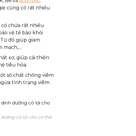
 K, B6 và
acid folic
.
gie cũng có rất nhiều
 có chứa rất nhiều
bảo vệ tế bào khỏi
 Từ đó giúp giảm
mạch,....
ất xơ, giúp cải thiện
ệ tiêu hóa.
một số chất chống viêm
ngừa tình trạng viêm
 dưỡng có lợi cho cơ thể