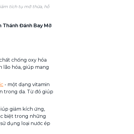
iảm tích tụ mỡ thừa, hỗ
 Thánh Đánh Bay Mỡ
 chất chống oxy hóa
h lão hóa, giúp mang
ic
- một dạng vitamin
en trong da. Từ đó giúp
iúp giảm kích ứng,
ặc biệt trong những
 sử dụng loại nước ép