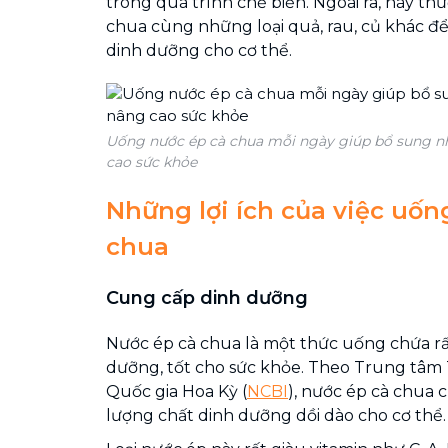
trong quá trình chế biến. Ngoài ra, hãy t
chua cùng những loại quả, rau, củ khác đ
dinh dưỡng cho cơ thể.
Uống nước ép cà chua mỗi ngày giúp bổ sung n
cao sức khỏe
Những lợi ích của việc uốn
chua
Cung cấp dinh dưỡng
Nước ép cà chua là một thức uống chứa rấ
dưỡng, tốt cho sức khỏe. Theo Trung tâm 
Quốc gia Hoa Kỳ (
NCBI
), nước ép cà chua
lượng chất dinh dưỡng dồi dào cho cơ thể.