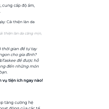
, cung cấp độ ẩm,
.
i thiện làn da căng mịn,
thời gian để tự tay
ngon cho gia đình?
bTaskee để được hỗ
mang đến những món
bạn.
 vụ tiện ích ngay nào!
iúp tăng cường hệ
hoạt động của các tế