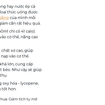
ông hay nước ép cà
loại thức uống được
kiêng
của mình mỗi
giảm cân rất hiệu quả.
0ml chỉ có 41 calo).
vào cơ thể, nâng cao
 chất xơ cao, giúp
 nạp vào cơ thể.
khá lớn, cung cấp
 béo. Như vậy sẽ giúp
thụ.
g oxy hóa - lycopene,
 tốt hơn.