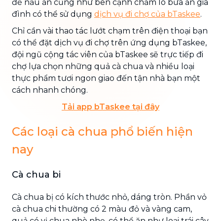
để nấu ăn cũng như bên cạnh chăm lo bữa ăn gia
đình có thể sử dụng
dịch vụ đi chợ của bTaskee
.
Chỉ cần vài thao tác lướt chạm trên điện thoại bạn
có thể đặt dịch vụ đi chợ trên ứng dụng bTaskee,
đội ngũ cộng tác viên của bTaskee sẽ trực tiếp đi
chợ lựa chọn những quả cà chua và nhiều loại
thực phẩm tươi ngon giao đến tận nhà bạn một
cách nhanh chóng.
Tải app bTaskee tại đây
Các loại cà chua phổ biến hiện
nay
Cà chua bi
Cà chua bị có kích thước nhỏ, dáng tròn. Phần vỏ
cà chua chi thường có 2 màu đỏ và vàng cam,
quả có vị chua nhè nhẹ, có thể ăn như loại trái cây