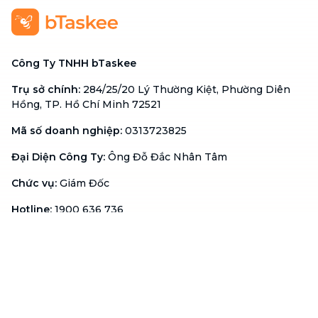
Công Ty TNHH bTaskee
Trụ sở chính
:
284/25/20 Lý Thường Kiệt, Phường Diên
Hồng, TP. Hồ Chí Minh 72521
Mã số doanh nghiệp
:
0313723825
Đại Diện Công Ty
:
Ông Đỗ Đắc Nhân Tâm
Chức vụ
:
Giám Đốc
Hotline
:
1900 636 736
Hỗ trợ khách hàng
:
support@btaskee.com
Hỗ trợ doanh nghiệp
:
btaskee4biz.vn@btaskee.com
Việt Nam
Hỗ trợ
Liên hệ
Khiếu nại