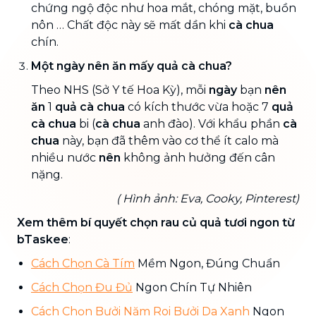
chứng ngộ độc như hoa mắt, chóng mặt, buồn
nôn … Chất độc này sẽ mất dần khi
cà chua
chín.
Một ngày nên ăn mấy quả cà chua?
Theo NHS (Sở Y tế Hoa Kỳ), mỗi
ngày
bạn
nên
ăn
1
quả cà chua
có kích thước vừa hoặc 7
quả
cà chua
bi (
cà chua
anh đào). Với khẩu phần
cà
chua
này, bạn đã thêm vào cơ thể ít calo mà
nhiều nước
nên
không ảnh hưởng đến cân
nặng.
( Hình ảnh: Eva, Cooky, Pinterest)
Xem thêm bí quyết chọn rau củ quả tươi ngon từ
bTaskee
:
Cách Chọn Cà Tím
Mềm Ngon, Đúng Chuẩn
Cách Chọn Đu Đủ
Ngon Chín Tự Nhiên
Cách Chọn Bưởi Năm Roi Bưởi Da Xanh
Ngon