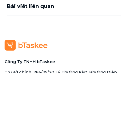
Bài viết liên quan
Công Ty TNHH bTaskee
Trụ sở chính
:
284/25/20 Lý Thường Kiệt, Phường Diên
Hồng, TP. Hồ Chí Minh 72521
Mã số doanh nghiệp
:
0313723825
Đại Diện Công Ty
:
Ông Đỗ Đắc Nhân Tâm
Chức vụ
:
Giám Đốc
Hotline
:
1900 636 736