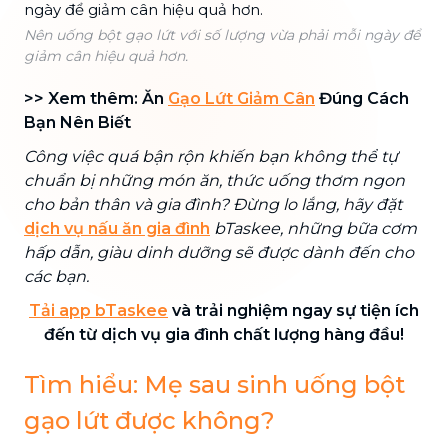
Nên uống bột gạo lứt với số lượng vừa phải mỗi ngày để
giảm cân hiệu quả hơn.
>> Xem thêm: Ăn
Gạo Lứt Giảm Cân
Đúng Cách
Bạn Nên Biết
Công việc quá bận rộn khiến bạn không thể tự
chuẩn bị những món ăn, thức uống thơm ngon
cho bản thân và gia đình? Đừng lo lắng, hãy đặt
dịch vụ nấu ăn gia đình
bTaskee, những bữa cơm
hấp dẫn, giàu dinh dưỡng sẽ được dành đến cho
các bạn.
Tải app bTaskee
và trải nghiệm ngay sự tiện ích
đến từ dịch vụ gia đình chất lượng hàng đầu!
Tìm hiểu: Mẹ sau sinh uống bột
gạo lứt được không?