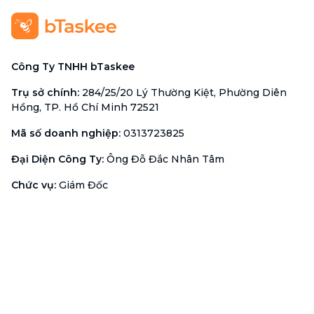
Công Ty TNHH bTaskee
Trụ sở chính
:
284/25/20 Lý Thường Kiệt, Phường Diên
Hồng, TP. Hồ Chí Minh 72521
Mã số doanh nghiệp
:
0313723825
Đại Diện Công Ty
:
Ông Đỗ Đắc Nhân Tâm
Chức vụ
:
Giám Đốc
Hotline
:
1900 636 736
Hỗ trợ khách hàng
:
support@btaskee.com
Hỗ trợ doanh nghiệp
:
btaskee4biz.vn@btaskee.com
Việt Nam
Hỗ trợ